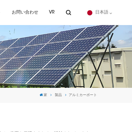
ト
お問い合わせ
VR
日本語
English
Deutsch
español
português
家
製品
アルミカーポート
Nederlands
العربية
日本語