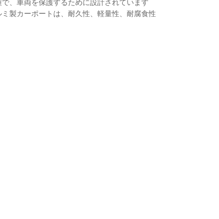
種で、車両を保護するために設計されています
ルミ製カーポートは、耐久性、軽量性、耐腐食性
한국의
Melayu
Tiếng việt