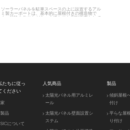
ソーラーパネルを駐車スペースの上に設置するアル
ミ製カーポートは、基本的に屋根付きの構造物で
す。日陰を作りながら、大掛かりな掘削工事なしで
発電できます。自宅の私道から広い駐車場まで、ほ
ぼあらゆる場所で使用可能です。さらに、カーポー
トの下に電気自動車の充電器を設置することもでき
ます。
私たちに従っ
人気商品
製品
てください
太陽光パネル用アルミレ
傾斜屋根
家
ール
付け
製品
太陽光パネル壁面設置シ
平らな屋
ステム
り付け
SICについて