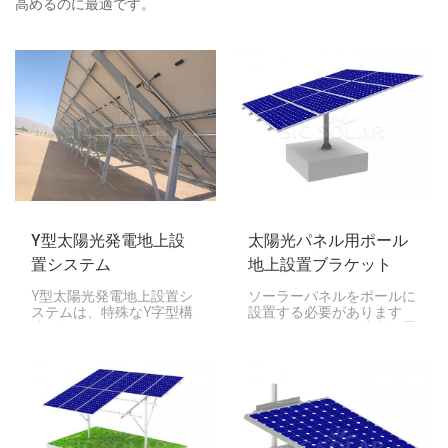
高めるのに最適です。
Y型太陽光発電地上設
太陽光パネル用ポール
置システム
地上設置ブラケット
Y型太陽光発電地上設置シ
ソーラーパネルをポールに
ステムは、特殊なY字型構
設置する必要があります
造を採用しています。これ
か？このポール用地上設置
により安定性が向上し、太
ブラケットがまさにお探し
陽光を最大限に捉える最適
のものです。農場や田舎な
な角度を設定できるため、
ど、敷地面積があまりない
ソーラーパネルの発電量が
場所に最適です。
向上します。あらゆる天候
や地面の状態にも耐えられ
るよう設計されているた