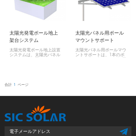
め、大規模な太陽光発電シ
ステムにも最適です。
太陽光発電ポール地上
太陽光パネル用ポール
架台システム
マウントサポート
太陽光発電ポール地上設置
太陽光パネル用ポールマウ
システムは、太陽光パネル
ントサポートは、1本のポ
をポールに設置するため
ールに太陽光パネルを設置
の、多用途で省スペースな
するための強力な方法で
ソリューションです。この
す。屋根のスペースがあま
設置システムは、農村地
りない場合、地面が凸凹し
域、遠隔地のオフグリッド
ている場合、または地面に
施設、農地、不整地など、
パネルを設置できない場合
合計
1
ページ
地上スペースが限られてい
に最適です。
る、または設置が困難な地
域に特に適しています。