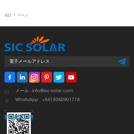
ーラーパネルとその設置に
使用するすべての部品を安
全に接地するのに役立ちま
す。これらのワッシャー
合計
1
ページ
は、システムが適切に接地
されるように設計されてお
り、電力サージや落雷など
による電気的な問題や損傷
から太陽光発電機器を保護
するのに役立ちます。
メール : info@sic-solar.com
WhatsApp : +8618060901778