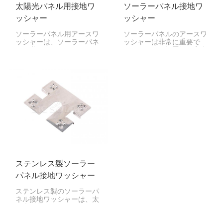
太陽光パネル用接地ワ
ソーラーパネル接地ワ
ッシャー
ッシャー
ソーラーパネル用アースワ
ソーラーパネルのアースワ
ッシャーは、ソーラーパネ
ッシャーは非常に重要で
ルに必須のアイテムです。
す。パネルが設置物に安全
パネルが正しく接地されて
に接続されていることを確
いることを確認するために
認するために使用します。
役立ちます。このワッシャ
これにより、電気系統のト
ーは、パネルとそれを支え
ラブルから全員の安全を守
る金属部品の間に強固な電
ることができます。
気的接続を形成します。こ
れにより、電気系統のトラ
ブルを防ぎ、電気が地面に
確実に届くため、システム
全体の安全性が向上しま
す。
ステンレス製ソーラー
パネル接地ワッシャー
ステンレス製のソーラーパ
ネル接地ワッシャーは、太
陽光発電システムにおいて
非常に重要な部品です。ソ