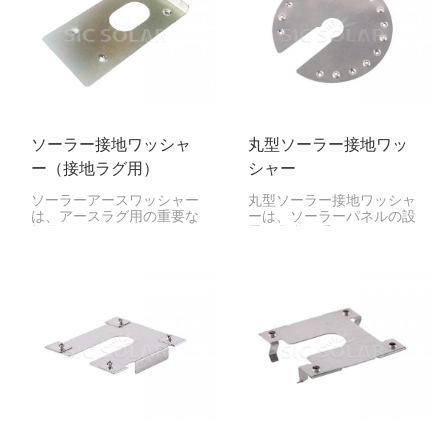
ソーラー接地ワッシャ
丸型ソーラー接地ワッ
ー（接地ラグ用）
シャー
ソーラーアースワッシャー
丸型ソーラー接地ワッシャ
は、アースラグ用の重要な
ーは、ソーラーパネルの設
部品です。ソーラーパネル
置に非常に重要です。金属
と金属部品の接地を確実に
部品間の電気的接続を強固
するために、このワッシャ
にすることで、パネルを接
ーはパネル、パネルが設置
地します。
されているフレーム、そし
てアース設備の間にしっか
りとした電気経路を作りま
す。これにより、安全性が
向上し、電気系統のトラブ
ルを未然に防ぎます。