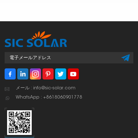
メール : info@sic-solar.com
WhatsApp : +8618060901778