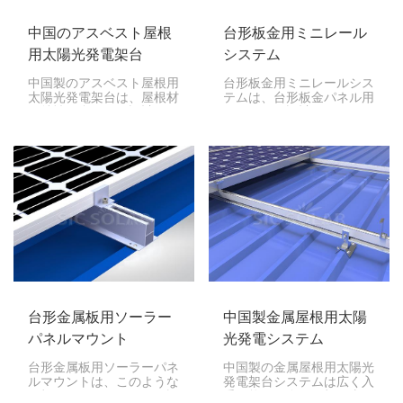
中国のアスベスト屋根
台形板金用ミニレール
用太陽光発電架台
システム
中国製のアスベスト屋根用
台形板金用ミニレールシス
太陽光発電架台は、屋根材
テムは、台形板金パネル用
の特性に合わせて設計され
にカスタム設計されたシス
たシステムです。アスベス
テムです。モジュールの方
ト屋根への太陽光パネルの
向を簡単に変更でき、非常
設置は、細心の注意と安全
に軽量で、パレット上に完
対策が必要ですが、設置手
全に積み重ねることができ
順を適切に実行すれば効果
るという特徴があります。
的に行うことができます。
台形金属板用ソーラー
中国製金属屋根用太陽
パネルマウント
光発電システム
台形金属板用ソーラーパネ
中国製の金属屋根用太陽光
ルマウントは、このような
発電架台システムは広く入
屋根にソーラーパネルを設
手可能で、金属屋根に太陽