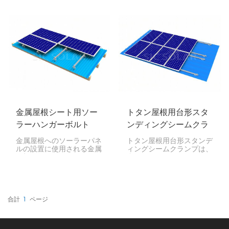
置するための信頼性が高
光パネルを設置するための
く、長持ちする、手頃なオ
様々な機能と利点を備えて
プションを提供します。
います。これらのシステム
は、風雨に耐え、太陽光パ
ネルを安定して支え、設置
とメンテナンスを容易にす
るように設計されていま
す。
金属屋根シート用ソー
トタン屋根用台形スタ
ラーハンガーボルト
ンディングシームクラ
ンプ
金属屋根へのソーラーパネ
トタン屋根用台形スタンデ
ルの設置に使用される金属
ィングシームクランプは、
屋根シート用ソーラーハン
台形スタンディングシーム
ガーボルトは、特に波形お
のトタン屋根にソーラーパ
よび台形プロファイルの金
ネルを設置するための特殊
属屋根上のソーラーフレー
な設置ソリューションの一
ムワークを安全かつ安定し
つです。このクランプは、
て固定します。
屋根を貫通することなく安
合計
1
ページ
定した取り付けポイントを
提供します。これにより、
屋根の防水性を維持できま