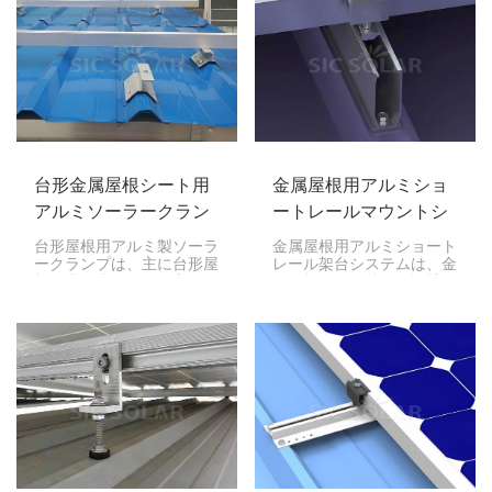
台形金属屋根シート用
金属屋根用アルミショ
アルミソーラークラン
ートレールマウントシ
プ
ステム
台形屋根用アルミ製ソーラ
金属屋根用アルミショート
ークランプは、主に台形屋
レール架台システムは、金
根に太陽光パネルを安全か
属屋根向けに特別に設計さ
つ効率的に設置するための
れた太陽光パネル架台で
手段として製造されていま
す。このソリューション
す。これらのクランプは、
は、短いアルミレールを採
台形屋根の特殊な形状を考
用することで太陽光パネル
慮して設計されており、安
を屋根に安全かつ効率的に
定性だけでなく、パネルに
固定し、設置プロセスを簡
よる太陽光エネルギーの捕
素化します。
捉効率も最大化します。