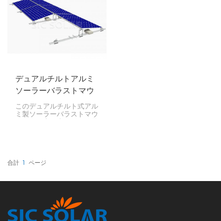
けられるように、パネルが
るように作られているた
一方向（北の方角であれば
め、屋根に穴を開けること
通常は南）を向いているこ
なく、しっかりと固定でき
とを意味します。
ます。
デュアルチルトアルミ
ソーラーバラストマウ
ント
このデュアルチルト式アル
ミ製ソーラーバラストマウ
ントは、太陽光パネルに最
適な堅牢なオプションで
す。特に、最大限のエネル
ギーを利用したい企業に最
適です。傾斜により、太陽
光をより効果的に捉えるこ
合計
1
ページ
とができます。