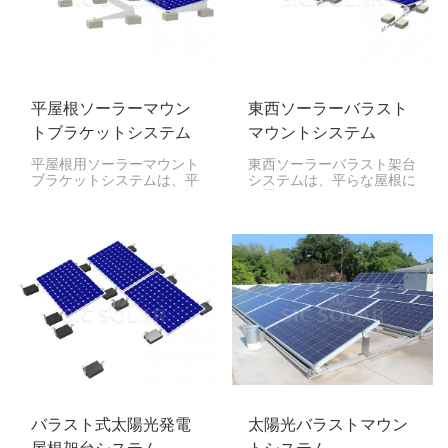
平屋根ソーラーマウン
東西ソーラーバラスト
トブラケットシステム
マウントシステム
平屋根用ソーラーマウント
東西ソーラーバラスト架台
ブラケットシステムは、平
システムは、平らな屋根に
屋根にソーラーパネルを設
設置されたソーラーパネル
置するために設計されてお
を東西方向に設置すること
り、安定した安全なプラッ
で、より多くの電力を得ら
トフォームを提供すること
れる画期的なシステムで
で、発電量を最大化しま
す。企業、工場、そして平
す。平屋根は太陽光発電設
らな屋根を持つ大きな住宅
備を設置するのに十分なス
に最適です。
ペースを確保できるため、
商業施設、工業施設、住宅
など、あらゆる用途に最適
です。
バラスト式太陽光発電
太陽光バラストマウン