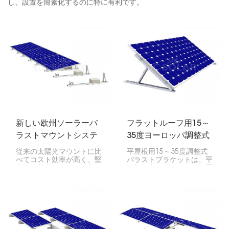
し、設置を簡素化するのに特に有利です。
新しい欧州ソーラーバ
フラットルーフ用15～
ラストマウントシステ
35度ヨーロッパ調整式
ム
バラストブラケット
従来の太陽光マウントに比
平屋根用15～35度調整式
べてコスト効率が高く、堅
バラストブラケットは、平
牢な代替品を提供する新し
屋根に太陽光パネルを設置
い欧州ソーラーバラストマ
するための独自の架台シス
ウントシステムは、革新的
テムです。設置業者は、太
なバラスト技術を採用し、
陽光パネルを最適な角度に
マウントソリューションに
設置することで、エネルギ
期待される適切なレベルの
ー回収効率を最適化できま
安定性と極端な耐候性を実
す。
現します。