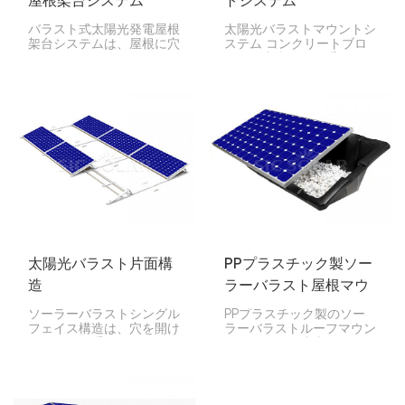
屋根架台システム
トシステム
バラスト式太陽光発電屋根
太陽光バラストマウントシ
架台システムは、屋根に穴
ステム コンクリートブロ
を開けることなく、平らな
ックや土嚢などの重いもの
屋根や勾配の緩い屋根に太
を使って、太陽光パネルを
陽光パネルをしっかりと固
平らな屋根に固定する方法
定できるように設計されて
です。これにより、パネル
います。バラストの重量を
が飛ばされるのを防ぎま
利用して太陽光パネルを固
す。
定します。
太陽光バラスト片面構
PPプラスチック製ソー
造
ラーバラスト屋根マウ
ント
ソーラーバラストシングル
PPプラスチック製のソー
フェイス構造は、穴を開け
ラーバラストルーフマウン
る代わりに重りを使って平
トは、軽量で丈夫、そして
らな屋根や地面にソーラー
シンプルな方法で平らな屋
パネルを固定する架台シス
根にソーラーパネルを設置
テムです。シングルフェイ
できます。コンクリートブ
スとは、太陽光を最大限受
ロックなどの重りを固定す