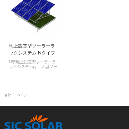
り付けられ、太陽光パネル
で、優れた性能を発揮しま
の強固な基礎となります。
す。
地上設置型ソーラーラ
ックシステム Nタイプ
N型地上設置型ソーラーラ
ックシステムは、大型ソー
ラーパネルを地上に設置す
るための非常に頑丈で効率
的な方法です。大きな重量
と悪天候にも耐えられるよ
うに設計されているため、
太陽光発電を最大限に活用
合計
1
ページ
するのに最適です。