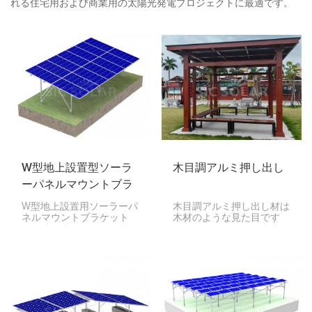
れる住宅用および商業用の太陽光発電プロジェクトに最適です。
W型地上設置型ソーラ
木目調アルミ押し出し
ーパネルマウントブラ
ケット
W型地上設置用ソーラーパ
木目調アルミ押し出し材は
ネルマウントブラケット
木材のような見た目です
は、特に地面が平坦な場合
が、アルミニウムの利点、
や少し傾斜がある場合に、
つまり強度、耐久性、軽量
ソーラーパネルを地面に設
性を備えています。建築、
置するための特別なセット
建設、内装装飾など、多く
アップです。ブラケットが
の用途で使用されていま
Wの形に似ていることから
す。本物の木材とは異な
Wと呼ばれており、強度が
り、長持ちし、メンテナン
高く、長持ちし、組み立て
スの手間がかからない素材