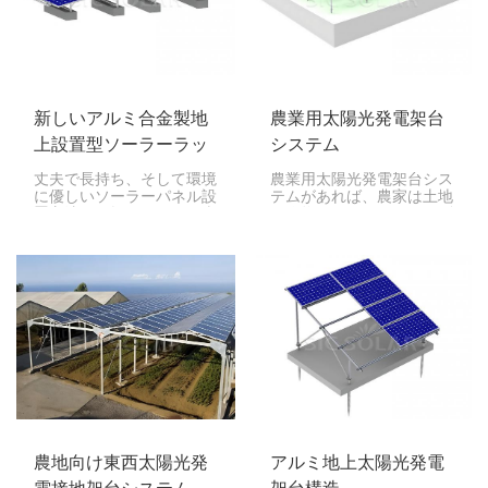
も簡単です。
をお探しの方に最適です。
新しいアルミ合金製地
農業用太陽光発電架台
上設置型ソーラーラッ
システム
ク
丈夫で長持ち、そして環境
農業用太陽光発電架台シス
に優しいソーラーパネル設
テムがあれば、農家は土地
置方法をお探しですか？当
を作物とクリーンエネルギ
社の新型アルミ合金製地上
ーの両方に活用できます。
設置型ソーラーラックシス
作物、納屋、その他の農地
テムは、まさにうってつけ
の上または横に太陽光パネ
です。スマートな構造と高
ルを設置することで、土地
品質な素材により、維持費
を二重に活用できます。
を抑えながら最大限の発電
量を実現します。
農地向け東西太陽光発
アルミ地上太陽光発電