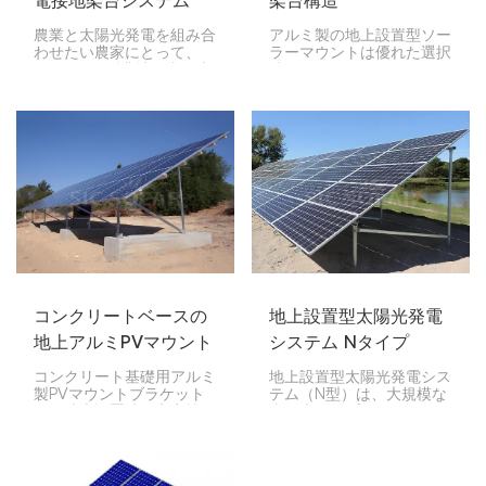
電接地架台システム
架台構造
農業と太陽光発電を組み合
アルミ製の地上設置型ソー
わせたい農家にとって、
ラーマウントは優れた選択
East-West型農地用太陽光
肢です。軽量でありながら
発電地上設置システムは最
強度があり、錆びにくいた
適な選択肢です。その設計
め、太陽光パネルを屋外に
により、土地を最大限に活
長期間設置するのに最適で
用しながらより多くのエネ
す。
ルギーを生産できます。ス
ペースは限られているもの
の、十分な電力を必要とす
る農場に最適です。
コンクリートベースの
地上設置型太陽光発電
地上アルミPVマウント
システム Nタイプ
ブラケット
コンクリート基礎用アルミ
地上設置型太陽光発電シス
製PVマウントブラケット
テム（N型）は、大規模な
は、地上設置時に安定性と
太陽光発電プロジェクトに
耐久性を確保するために設
最適なソリューションで
計された太陽光発電システ
す。特殊なN型支柱で構築
ムです。これらのブラケッ
されており、非常に安定し
トはコンクリート基礎に取
ており、組み立ても簡単