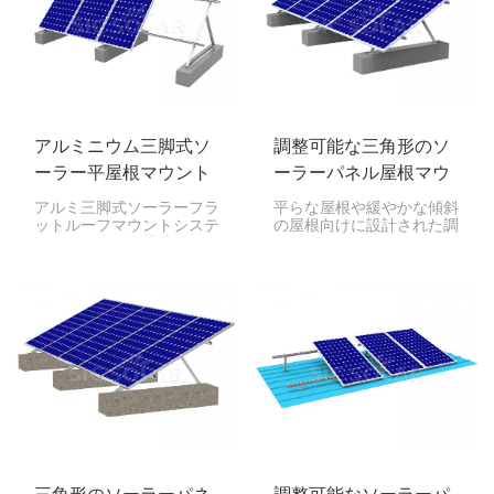
ルギー収集を最大限に高め
けます。
ます。
アルミニウム三脚式ソ
調整可能な三角形のソ
ーラー平屋根マウント
ーラーパネル屋根マウ
システム
ント
アルミ三脚式ソーラーフラ
平らな屋根や緩やかな傾斜
ットルーフマウントシステ
の屋根向けに設計された調
ムは、三脚型の構造を採用
整可能な三角形のソーラー
し、太陽光パネル用の安定
パネル屋根マウントを使用
した高架プラットフォーム
すると、太陽光を最大限に
を提供し、最適な日光照射
活用するためにソーラーパ
を確保します。
ネルを最適な角度に傾ける
ことができます。