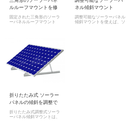
三角形のソーラーパネ
調整可能なソーラーパ
ルルーフマウントを修
ネル傾斜マウント
正しました
固定された三角形のソーラ
調整可能なソーラーパネル
ーパネルルーフマウント
傾斜マウントを使えば、ソ
は、平らな屋根または低い
ーラーパネルをさまざまな
スロープ屋根の固定角度に
角度に傾けることができま
ソーラーパネルを安全に保
す。これにより、一年を通
持するように設計された取
して太陽の位置に応じて、
り付けシステムの一種で
最大の電力を得ることがで
す。
きます。季節の変化に合わ
せて角度を調整すること
で、より多くの太陽光を取
り込むことができ、より効
率的に発電できます。
折りたたみ式 ソーラー
パネルの傾斜を調整で
きるマウント
折りたたみ式調整式ソーラ
ーパネル傾斜マウントは、
ソーラーパネルを最適な角
度に設置するのに便利で
す。さらに、折りたためる