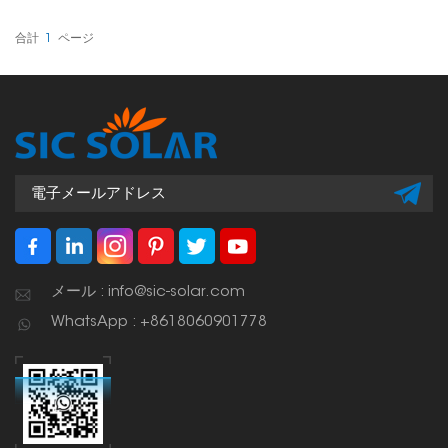
ので持ち運びや保管も簡単
です。RV、ボート、キャ
ンプなど、簡単に移動でき
合計
1
ページ
るソーラーパネルが必要な
あらゆる場所に最適です。
メール : info@sic-solar.com
WhatsApp : +8618060901778