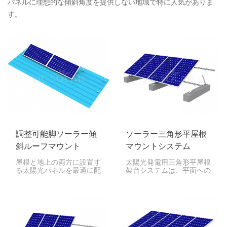
パネルに理想的な傾斜角度を提供しない地域で特に人気がありま
す。
調整可能脚ソーラー傾
ソーラー三角形平屋根
斜ルーフマウント
マウントシステム
屋根と地上の両方に設置す
太陽光発電用三角形平屋根
る太陽光パネルを最適に配
架台システムは、平面への
置するための多用途の設置
効率的な設置に特化して設
ソリューションです。10
計されています。頑丈な設
度から60度の柔軟な傾斜
計により、過酷な気象条件
範囲を備えたこのシステム
にも耐え、限られた工具で
は、パネルを最適な位置に
設置できます。そのため、
設置し、太陽光照射とエネ
幅広い用途にご利用いただ