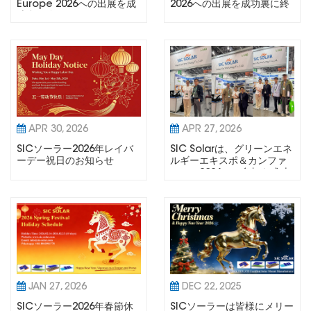
Europe 2026への出展を成
2026への出展を成功裏に終
功裏に終了しました
了しました
APR 30, 2026
APR 27, 2026
SICソーラー2026年レイバ
SIC Solarは、グリーンエネ
ーデー祝日のお知らせ
ルギーエキスポ＆カンファ
レンス2026への参加を成功
裏に終了しました。
JAN 27, 2026
DEC 22, 2025
SICソーラー2026年春節休
SICソーラーは皆様にメリー