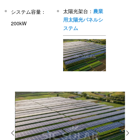
太陽光架台：
農業
システム容量：
用太陽光パネルシ
200kW
ステム