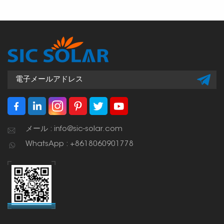
メール : info@sic-solar.com
WhatsApp : +8618060901778