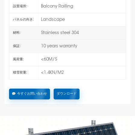
Balcony Railling
設置場所:
Landscape
パネルの向き:
Stainless steel 304
材料:
10 years warranty
保証:
<60M/S
風荷重:
<1.4KN/M2
積雪荷重:
今すぐお問い合わせ
ダウンロード