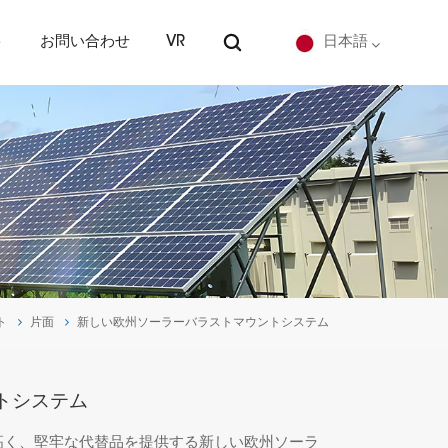
ト
お問い合わせ
VR
日本語
English
Deutsch
español
português
ト
片面
新しい欧州ソーラーバラストマウントシステム
Nederlands
العربية
トシステム
日本語
高く、堅牢な代替品を提供する新しい欧州ソーラ