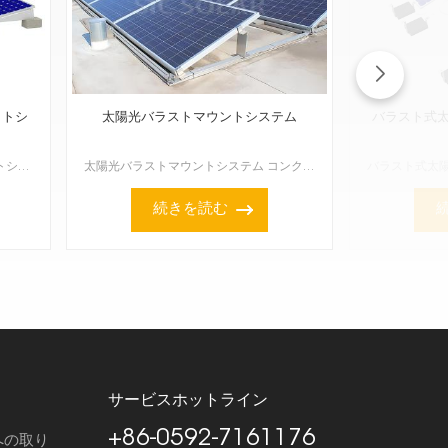
ットシ
太陽光バラストマウントシステム
バラスト式
平屋根用ソーラーマウントブラケットシステムは、平屋根にソーラーパネルを設置するために設計されており、安定した安全なプラットフォームを提供することで、発電量を最大化します。平屋根は太陽光発電設備を設置す...
太陽光バラストマウントシステム コンクリートブロックや土嚢などの重い
続きを読む
サービスホットライン
+86-0592-7161176
への取り