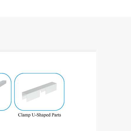
製品名
設置場所
風荷重
積雪荷重
材質
色
防錆