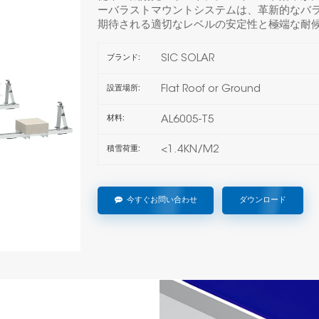
ーバラストマウントシステムは、革新的なバ
期待される適切なレベルの安定性と極端な耐
SIC SOLAR
ブランド:
Flat Roof or Ground
設置場所:
AL6005-T5
材料:
<1.4KN/M2
積雪荷重:
今すぐお問い合わせ
ダウンロード