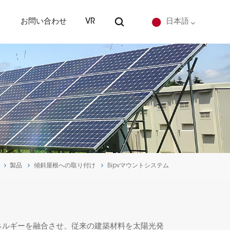
ト
お問い合わせ
VR
日本語
English
Deutsch
español
português
製品
傾斜屋根への取り付け
Bipvマウントシステム
Nederlands
العربية
日本語
エネルギーを融合させ、従来の建築材料を太陽光発