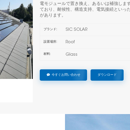
電モジュールで置き換え、あるいは補強しま
ており、耐候性、構造支持、電気接続といっ
があります。
SIC SOLAR
ブランド:
Roof
設置場所:
Glass
材料:
今すぐお問い合わせ
ダウンロード