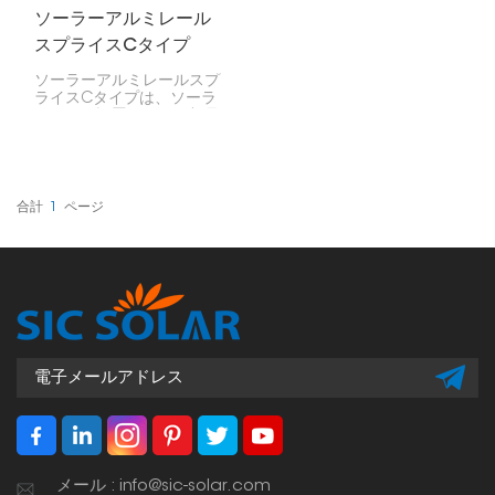
ソーラーアルミレール
スプライスCタイプ
ソーラーアルミレールスプ
ライスCタイプは、ソーラ
ーパネル設置レールの部品
を接続する際に非常に重要
です。基本的に、ソーラー
パネルを設置する際に、レ
ール全体をしっかりと固定
するのに役立ちます。
合計
1
ページ
メール : info@sic-solar.com