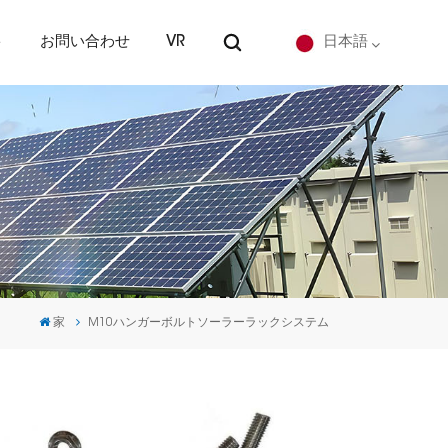
ト
お問い合わせ
VR
日本語
English
Deutsch
español
português
家
M10ハンガーボルトソーラーラックシステム
Nederlands
العربية
日本語