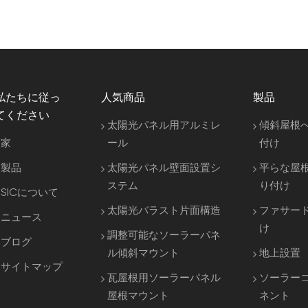
私たちに従っ
人気商品
製品
てください
太陽光パネル用アルミレ
傾斜屋根
家
ール
付け
製品
太陽光パネル壁面設置シ
平らな屋
ステム
り付け
SICについて
太陽光バラスト片面構造
ファサー
ニュース
け
調整可能なソーラーパネ
ブログ
ル傾斜マウント
地上設置
サイトマップ
瓦屋根用ソーラーパネル
ソーラー
屋根マウント
ネント