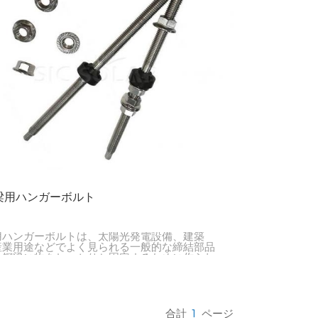
한국의
Melayu
Tiếng việt
梁用ハンガーボルト
用ハンガーボルトは、太陽光発電設備、建築
産業用途などでよく見られる一般的な締結部品
。鋼梁に物をしっかりと固定するために作られ
り、あらゆる種類の構造物や部品を丈夫で信頼
高い方法で接続できます。
合計
1
ページ