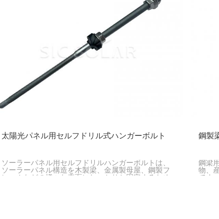
太陽光パネル用セルフドリル式ハンガーボルト
鋼製
ソーラーパネル用セルフドリルハンガーボルトは、
鋼梁
ソーラーパネル構造を木製梁、金属製母屋、鋼製フ
物、
レームなどの様々な表面にしっかりと固定するため
です
の実用的な締結具です。ドリルビットとねじ山を組
てお
み合わせた設計により、簡単に取り付けられ、強力
性の
な固定力を発揮するため、屋上設置型と地上設置型
の両方のソーラーシステムに適しています。