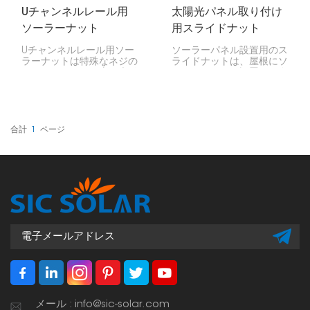
Uチャンネルレール用
太陽光パネル取り付け
ソーラーナット
用スライドナット
Uチャンネルレール用ソー
ソーラーパネル設置用のス
ラーナットは特殊なネジの
ライドナットは、屋根にソ
ようなものです。太陽光発
ーラーパネルを設置する際
電システムにおいて、ソー
に非常に重要です。パネル
ラーパネルとそのフレーム
をレールに固定する小さな
をUチャンネルレールに固
コネクタのようなもので
定します。屋根の上でも地
す。レールの溝に沿ってス
面の上でも、パネルがしっ
ライドするので、必要な場
合計
1
ページ
かりと固定されます。
所に素早く正確に設置でき
ます。
メール : info@sic-solar.com