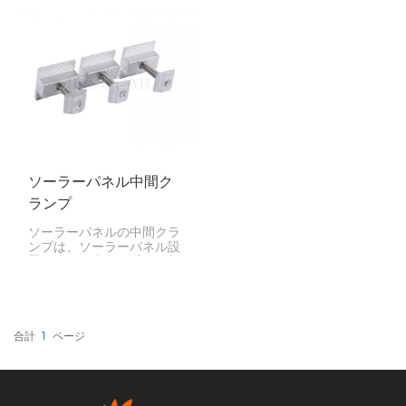
めに設計されています。パ
設計された便利な部品で
ネル間に装着することで、
す。中空構造のため強度と
パネルの位置合わせ、安定
軽量性を両立しており、パ
性、設置の容易性を確保
ネルの取り付け作業を容易
し、多くのソーラープロジ
にします。
ェクトに適しています。
ソーラーパネル中間ク
ランプ
ソーラーパネルの中間クラ
ンプは、ソーラーパネル設
置において非常に重要な部
品です。パネルをレールに
固定する役割を果たし、通
常は両端のクランプの間に
位置します。各パネルの中
央にあるこれらのクランプ
合計
1
ページ
は、ソーラーシステムが稼
働している間、パネルをま
っすぐに、安定して、しっ
かりと固定するのに役立ち