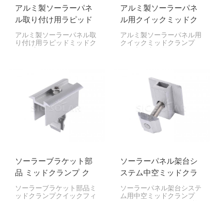
アルミ製ソーラーパネ
アルミ製ソーラーパネ
ル取り付け用ラピッド
ル用クイックミッドク
ミッドクランプ
ランプ
アルミ製ソーラーパネル取
アルミ製ソーラーパネル用
り付け用ラピッドミッドク
クイックミッドクランプ
ランプは、ソーラーパネル
は、太陽光発電システムの
をマウントレールにしっか
重要な構成要素であり、ソ
りと固定するための部品で
ーラーパネルの側面をアル
す。ソーラーパネルの設置
ミ製ガイドレールに固定す
時に2枚のパネルの間に挟
るために設計されていま
み込むことで、パネルが常
す。パネル間に設置するこ
に完璧な位置合わせと安定
とで、適切な間隔と位置合
性を保つようにします。
わせを維持し、設置作業を
容易にします。
ソーラーブラケット部
ソーラーパネル架台シ
品 ミッドクランプ ク
ステム中空ミッドクラ
イックフィクスチャ
ンプ
ソーラーブラケット部品ミ
ソーラーパネル架台システ
ッドクランプクイックフィ
ム用中空ミッドクランプ
クスチャは、ソーラーパネ
は、ソーラーパネルを2枚
ルをしっかりと固定するた
しっかりと固定するために