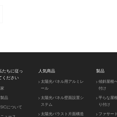
私たちに従っ
人気商品
製品
てください
太陽光パネル用アルミレ
傾斜屋根
家
ール
付け
製品
太陽光パネル壁面設置シ
平らな屋
ステム
り付け
SICについて
太陽光バラスト片面構造
ファサー
ニュース