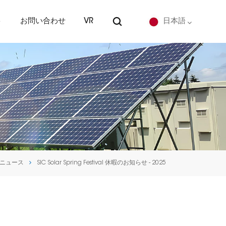
ト
お問い合わせ
VR
日本語
English
Deutsch
español
português
ニュース
SIC Solar Spring Festival 休暇のお知らせ - 2025
Nederlands
العربية
日本語