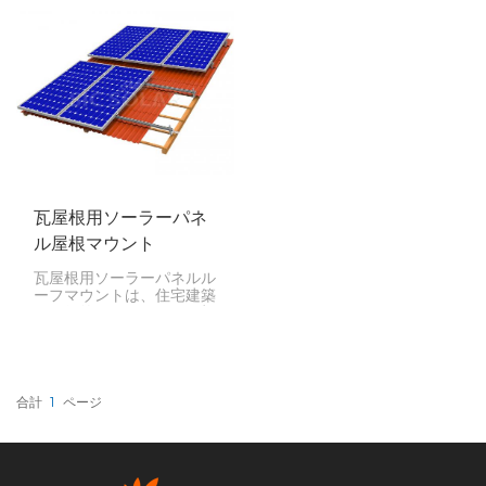
フックの製造にはステンレ
ト屋根への太陽光パネルの
ス鋼が使用されており、強
設置は、細心の注意と安全
度と耐腐食性に優れている
対策が必要ですが、設置手
ため、長寿命と悪天候下で
順を適切に実行すれば効果
も優れた性能を保証しま
的に行うことができます。
す。
瓦屋根用ソーラーパネ
ル屋根マウント
瓦屋根用ソーラーパネルル
ーフマウントは、住宅建築
で一般的に見られる瓦屋根
にソーラーパネルを固定す
るためのシステムです。こ
れらのマウントは、瓦屋根
に損傷を与えないことや、
防水性を確保することな
合計
1
ページ
ど、瓦屋根特有の課題に対
応するために特別に設計さ
れています。