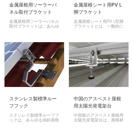
金属屋根用ソーラーパ
金属屋根シート用PV L
ネル取付ブラケット
脚ブラケット
金属屋根用ソーラーパネル
金属屋根シート用PV L型脚
取付ブラケットは、あらゆ
ブラケットとは、一般的に
るタイプの金属屋根に太陽
金属屋根シートに太陽光発
光発電モジュールを設置す
電（PV）パネルを取り付
るための、堅牢で長寿命、
け、固定するために使用さ
そして信頼性の高いソリュ
れる特定の取り付けブラケ
ーションを提供するために
ットを指します。したがっ
設計・開発されました。こ
て、このブラケットは、設
の製品は、屋根に損傷を与
置のセキュリティと安全対
えることなく簡単に設置で
策、および最適な日光照射
きます。
を得るための位置調整にお
いて重要な役割を果たしま
す。
ステンレス製標準ルー
中国のアスベスト屋根
フフック
用太陽光発電架台
ステンレス製標準ルーフフ
中国製のアスベスト屋根用
ックは、あらゆる傾斜屋根
太陽光発電架台は、屋根材
に太陽光パネルを固定する
の特性に合わせて設計され
ために使用されます。この
たシステムです。アスベス