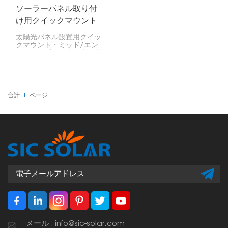
ソーラーパネル取り付
け用クイックマウント
ミッド/エンドクランプ
太陽光パネル設置用クイッ
クマウント・ミッド/エン
ドクランプは、太陽光発電
システムの設置プロセスを
簡素化するために設計され
た、汎用性と高効率性を兼
ね備えた部品です。これら
のクランプは、太陽光パネ
合計
1
ページ
ルをマウントレールにしっ
かりと固定するように設計
されており、屋上設置や地
上設置など、様々な太陽光
発電設備において信頼性の
高い性能を発揮します。
メール : info@sic-solar.com