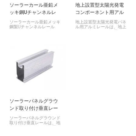
ソーラーカール亜鉛メ
地上設置型太陽光発電
ッキ鋼Uチャンネルレ
コンポーネント用アル
ール
ミレール
ソーラーカール亜鉛メッキ
地上設置型太陽光発電パネ
鋼製Uチャンネルレール
ル用アルミレールは、地上
は、太陽光パネルを地面や
に太陽光パネルを設置する
カーポートに固定するため
際に重要な役割を果たしま
の強力な部品です。U字型
す。丈夫でありながら軽量
の形状とカールエッジによ
で、システム全体をしっか
り、非常に高い強度を実現
りと支えます。
しています。
ソーラーパネルグラウ
ンド取り付け垂直レー
ル
ソーラーパネルグラウンド
取り付け垂直レールは、地
上に取り付けられた設置で
垂直に整列したソーラーパ