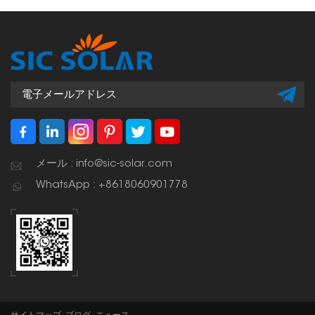
メール : info@sic-solar.com
WhatsApp : +8618060901778