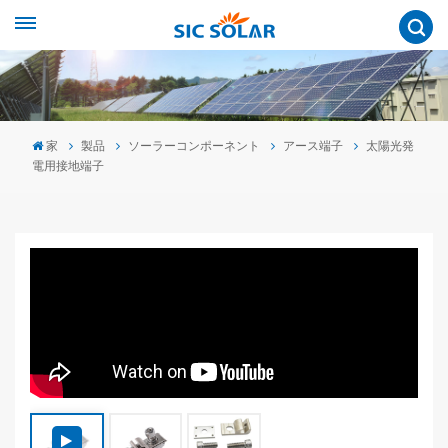
家
製品
ソーラーコンポーネント
アース端子
太陽光発
電用接地端子