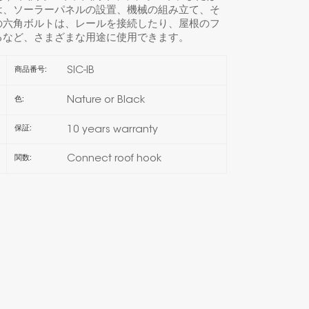
は、ソーラーパネルの設置、機械の組み立て、そ
の六角ボルトは、レールを接続したり、屋根のフ
한국의
るなど、さまざまな用途に使用できます。
Melayu
SIC-IB
商品番号:
Tiếng việt
Nature or Black
色:
10 years warranty
保証:
Connect roof hook
関数: