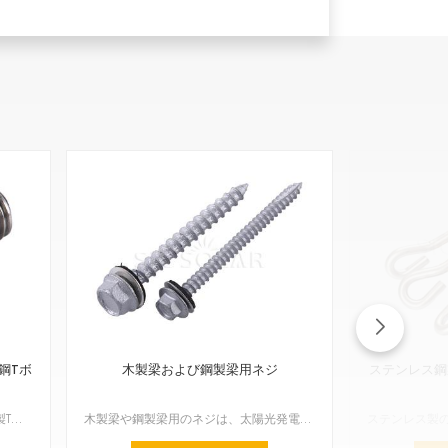
鋼Tボ
木製梁および鋼製梁用ネジ
ステンレス鋼
太陽光発電架台構造用のステンレス製Tボルトは、太陽光パネルの設置専用に設計された、丈夫で汎用性の高い締結具です。屋上設置型と地上設置型の両方の太陽光発電システムにおいて、太陽光モジュール、レール、その...
木製梁や鋼製梁用のネジは、太陽光発電設備の設置において非常に重要な�