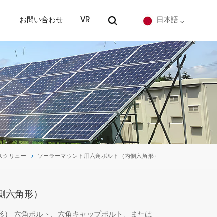
ト
お問い合わせ
VR
日本語
English
Deutsch
español
português
スクリュー
ソーラーマウント用六角ボルト（内側六角形）
Nederlands
العربية
側六角形）
日本語
形）
六角ボルト、六角キャップボルト、または