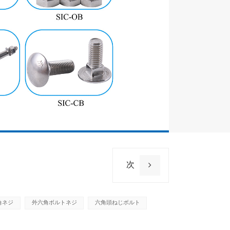
材料
色
長さ
保証
次
角ネジ
外六角ボルトネジ
六角頭ねじボルト