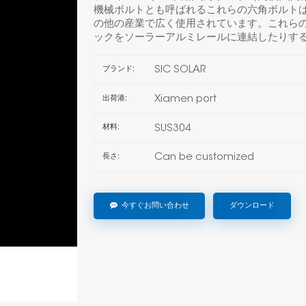
機械ボルトとも呼ばれるこれらの六角ボルト
の他の産業で広く使用されています。これら
ックをソーラーアルミレールに連結したりす
SIC SOLAR
ブランド:
Xiamen port
出荷港:
SUS304
材料:
Can be customized
長さ:
今すぐお問い合わせ
ダウンロード