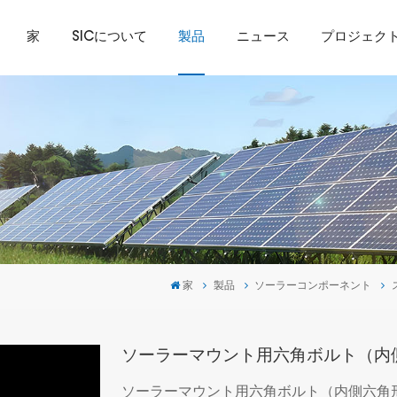
家
SICについて
製品
ニュース
プロジェク
家
製品
ソーラーコンポーネント
ソーラーマウント用六角ボルト（内
ソーラーマウント用六角ボルト（内側六角