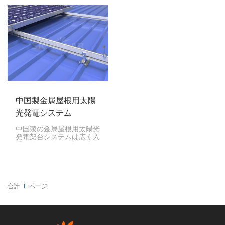
ーラーパネルを取り付けた
です。これらのフックは優
いなら、このマウントが最
れた設計で、丈夫で取り付
適です。非常に丈夫なABS
けやすく、長持ちするた
樹脂製なので、軽量で耐候
め、ソーラーパネル設置に
性や耐錆性に優れていま
おいて非常に重要な部品で
す。
す。
中国製金属屋根用太陽
光発電システム
中国製の金属屋根用太陽光
発電架台システムは広く入
手可能で、金属屋根に太陽
光パネルを設置するための
様々な機能と利点を備えて
います。これらのシステム
は、風雨に耐え、太陽光パ
ネルを安定して支え、設置
合計
1
ページ
とメンテナンスを容易にす
るように設計されていま
す。