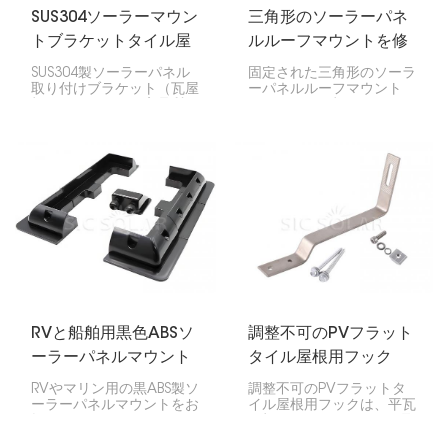
SUS304ソーラーマウン
三角形のソーラーパネ
トブラケットタイル屋
ルルーフマウントを修
根フック
正しました
SUS304製ソーラーパネル
固定された三角形のソーラ
取り付けブラケット（瓦屋
ーパネルルーフマウント
根用フック）は、高品質の
は、平らな屋根または低い
ステンレス鋼で作られてお
スロープ屋根の固定角度に
り、瓦屋根へのソーラーパ
ソーラーパネルを安全に保
ネルの設置を容易にするよ
持するように設計された取
うに設計されています。耐
り付けシステムの一種で
久性と耐候性に優れ、屋根
す。
を傷つけることなくパネル
を安定させます。
RVと船舶用黒色ABSソ
調整不可のPVフラット
ーラーパネルマウント
タイル屋根用フック
RVやマリン用の黒ABS製ソ
調整不可のPVフラットタ
ーラーパネルマウントをお
イル屋根用フックは、平瓦
探しですか？RV、ボー
屋根にソーラーパネルを取
ト、キャンピングカーにソ
り付ける際に使用するもの