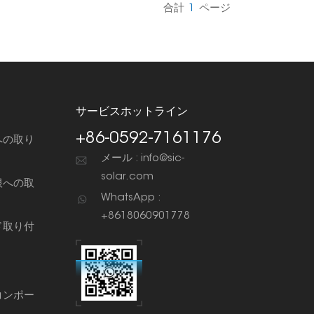
合計
1
ページ
サービスホットライン
+86-0592-7161176
への取り
メール : info@sic-
solar.com
根への取
WhatsApp :
+8618060901778
ド取り付
コンポー