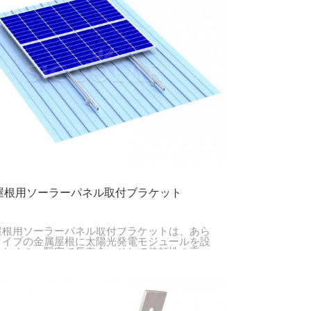
한국의
Melayu
Tiếng việt
屋根用ソーラーパネル取付ブラケット
屋根用ソーラーパネル取付ブラケットは、あら
タイプの金属屋根に太陽光発電モジュールを設
るための、堅牢で長寿命、そして信頼性の高い
ューションを提供するために設計・開発されま
。この製品は、屋根に損傷を与えることなく簡
設置できます。