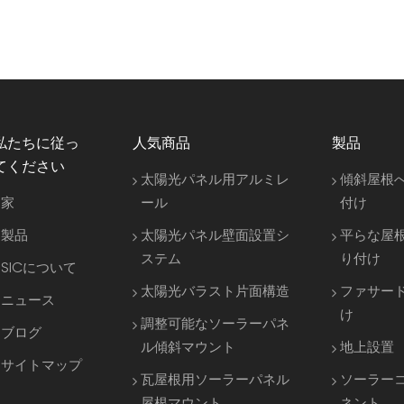
私たちに従っ
人気商品
製品
てください
太陽光パネル用アルミレ
傾斜屋根
家
ール
付け
製品
太陽光パネル壁面設置シ
平らな屋
ステム
り付け
SICについて
太陽光バラスト片面構造
ファサー
ニュース
け
調整可能なソーラーパネ
ブログ
ル傾斜マウント
地上設置
サイトマップ
瓦屋根用ソーラーパネル
ソーラー