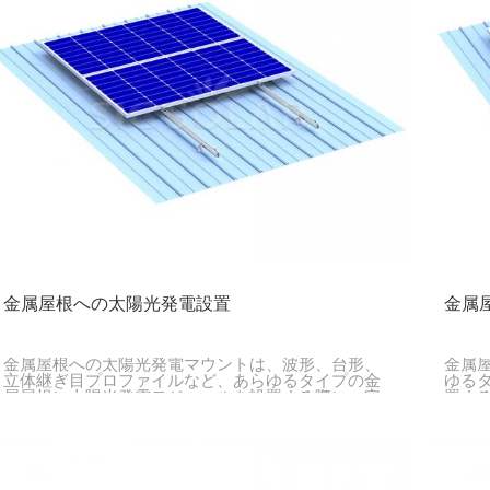
金属屋根への太陽光発電設置
金属
金属屋根への太陽光発電マウントは、波形、台形、
金属
立体継ぎ目プロファイルなど、あらゆるタイプの金
ゆる
属屋根に太陽光発電モジュールを設置する際に、安
置す
全性、長寿命、およびコスト効率を実現するように
ソリ
設計されています。
した
単に