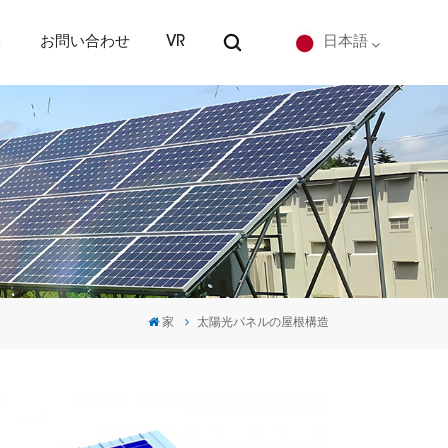
ト
お問い合わせ
VR
日本語
English
Deutsch
español
português
家
太陽光パネルの屋根構造
Nederlands
العربية
日本語