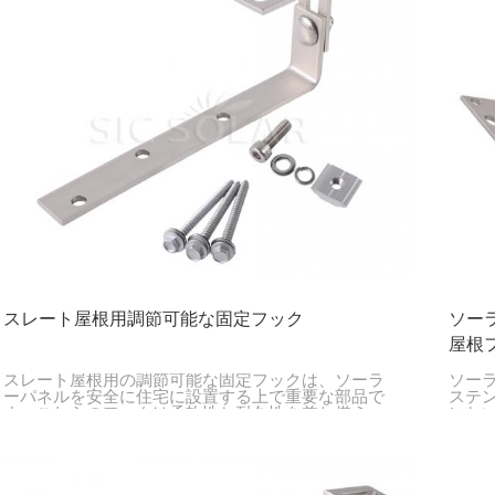
スレート屋根用調節可能な固定フック
ソー
屋根
スレート屋根用の調節可能な固定フックは、ソーラ
ソー
ーパネルを安全に住宅に設置する上で重要な部品で
ステ
す。これらのフックは柔軟性と耐久性を兼ね備え、
にお
繊細なスレート瓦特有の課題に対応できるように設
りと
計されています。これにより、屋根自体を傷つける
確保
ことなく、ソーラーパネルを安定して設置できま
す。