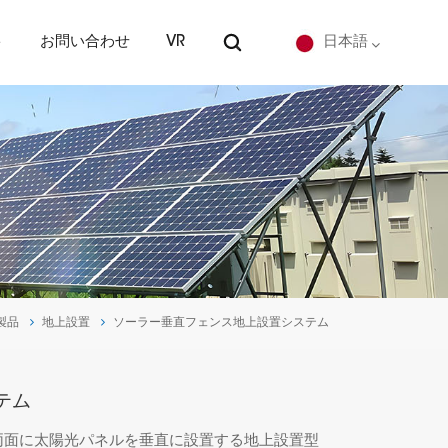
ト
お問い合わせ
VR
日本語
English
Deutsch
español
português
製品
地上設置
ソーラー垂直フェンス地上設置システム
Nederlands
العربية
テム
日本語
両面に太陽光パネルを垂直に設置する地上設置型