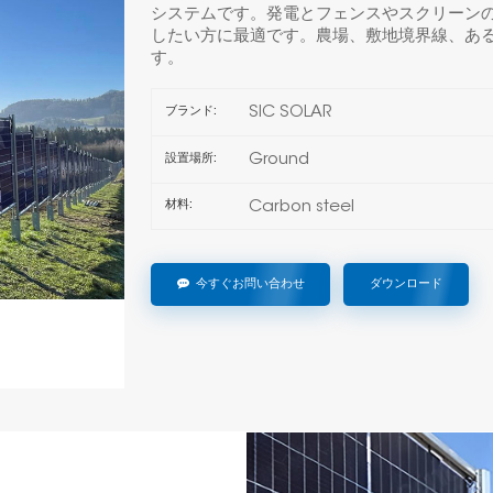
システムです。発電とフェンスやスクリーン
したい方に最適です。農場、敷地境界線、あ
す。
SIC SOLAR
ブランド:
Ground
設置場所:
Carbon steel
材料:
今すぐお問い合わせ
ダウンロード