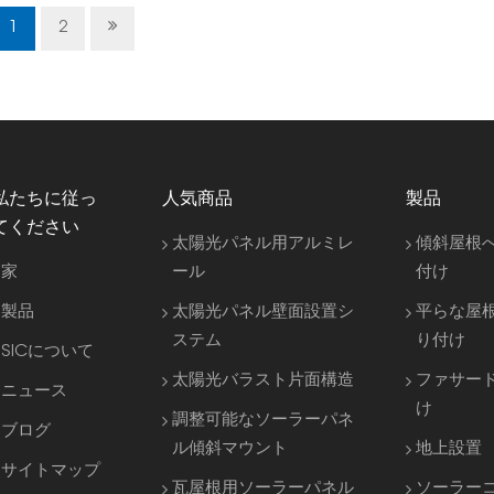
1
2
私たちに従っ
人気商品
製品
てください
太陽光パネル用アルミレ
傾斜屋根
家
ール
付け
製品
太陽光パネル壁面設置シ
平らな屋
ステム
り付け
SICについて
太陽光バラスト片面構造
ファサー
ニュース
け
調整可能なソーラーパネ
ブログ
ル傾斜マウント
地上設置
サイトマップ
瓦屋根用ソーラーパネル
ソーラー