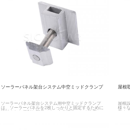
ソーラーパネル架台システム中空ミッドクランプ
屋根
ソーラーパネル架台システム用中空ミッドクランプ
屋根
は、ソーラーパネルを2枚しっかりと固定するために
様々
設計された便利な部品です。中空構造のため強度と
定す
軽量性を両立しており、パネルの取り付け作業を容
パネ
易にします。
め、
にも