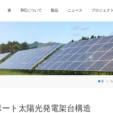
家
SICについて
製品
ニュース
プロジェク
家
ーポート太陽光発電架台構造