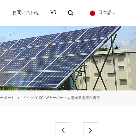
ト
お問い合わせ
VR
日本語
English
Deutsch
español
português
カーポート
ドイツの100KWカーポート太陽光発電架台構造
Nederlands
العربية
日本語