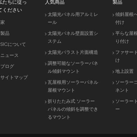
私たちに従っ
人気商品
製品
てください
太陽光パネル用アルミレ
傾斜屋根
家
ール
付け
製品
太陽光パネル壁面設置シ
平らな屋
ステム
り付け
SICについて
太陽光バラスト片面構造
ファサー
ニュース
け
調整可能なソーラーパネ
ブログ
ル傾斜マウント
地上設置
サイトマップ
瓦屋根用ソーラーパネル
ソーラー
屋根マウント
ネント
折りたたみ式 ソーラー
ソーラー
パネルの傾斜を調整でき
ー
るマウント