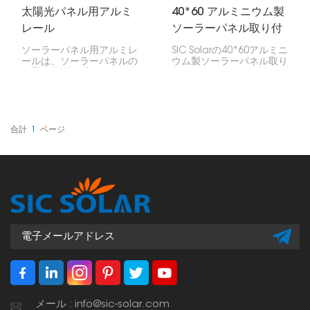
太陽光パネル用アルミ
40*60 アルミニウム製
レール
ソーラーパネル取り付
けレール
ソーラーパネル用アルミレ
SIC Solarの40*60アルミニ
ールは、ソーラーパネルの
ウム製ソーラーパネル取り
設置に非常に重要です！パ
付けレールは、耐久性に優
ネルを所定の位置に固定
れ、高い性能を発揮するた
し、安全かつ健全な状態に
め、様々なプロジェクトに
保ちます。耐久性があり、
おいてソーラーパネルの設
軽量で、錆びにくいのも魅
置をより安全かつ容易にし
力です。
ます。その優れた品質と互
合計
1
ページ
換性により、太陽光発電の
専門家の間で高い人気を誇
っています。
メール : info@sic-solar.com