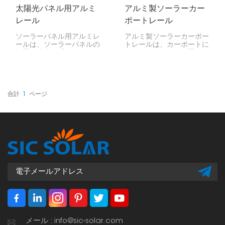
太陽光パネル用アルミ
アルミ製ソーラーカー
レール
ポートレール
ソーラーパネル用アルミレ
アルミ製ソーラーカーポー
ールは、ソーラーパネルの
トレールは、カーポートに
設置に非常に重要です！パ
ソーラーパネルを設置する
ネルを所定の位置に固定
のに非常に重要です。丈夫
し、安全かつ健全な状態に
でありながら軽量なフレー
保ちます。耐久性があり、
ムのような役割を果たし、
軽量で、錆びにくいのも魅
パネルを所定の位置に固定
力です。
し、錆びることもありませ
合計
1
ページ
ん。
メール : info@sic-solar.com