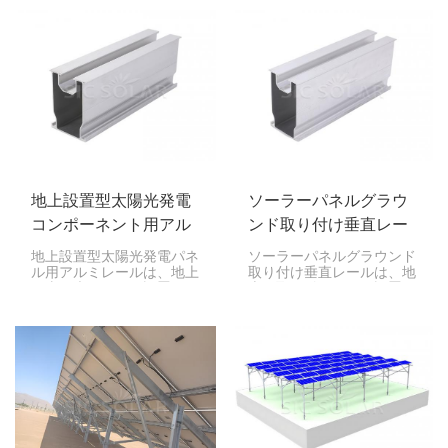
ョンです。地面に打ち込ま
の強力な部品です。U字型
れたスチールパイルで強固
の形状とカールエッジによ
な基礎を築くため、コンク
り、非常に高い強度を実現
リートは不要です。
しています。
地上設置型太陽光発電
ソーラーパネルグラウ
コンポーネント用アル
ンド取り付け垂直レー
ミレール
ル
地上設置型太陽光発電パネ
ソーラーパネルグラウンド
ル用アルミレールは、地上
取り付け垂直レールは、地
に太陽光パネルを設置する
上に取り付けられた設置で
際に重要な役割を果たしま
垂直に整列したソーラーパ
す。丈夫でありながら軽量
ネルをサポートするように
で、システム全体をしっか
特別に設計された堅牢な構
りと支えます。
造コンポーネントです。