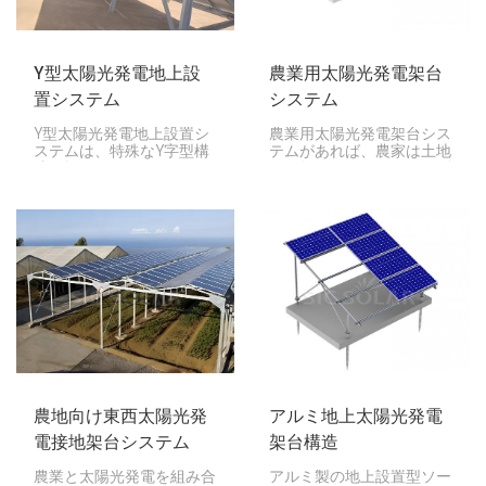
Y型太陽光発電地上設
農業用太陽光発電架台
置システム
システム
Y型太陽光発電地上設置シ
農業用太陽光発電架台シス
ステムは、特殊なY字型構
テムがあれば、農家は土地
造を採用しています。これ
を作物とクリーンエネルギ
により安定性が向上し、太
ーの両方に活用できます。
陽光を最大限に捉える最適
作物、納屋、その他の農地
な角度を設定できるため、
の上または横に太陽光パネ
ソーラーパネルの発電量が
ルを設置することで、土地
向上します。あらゆる天候
を二重に活用できます。
や地面の状態にも耐えられ
るよう設計されているた
め、大規模な太陽光発電シ
ステムにも最適です。
農地向け東西太陽光発
アルミ地上太陽光発電
電接地架台システム
架台構造
農業と太陽光発電を組み合
アルミ製の地上設置型ソー