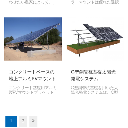
わせたい農家にとって、
ラーマウントは優れた選択
East-West型農地用太陽光
肢です。軽量でありながら
発電地上設置システムは最
強度があり、錆びにくいた
適な選択肢です。その設計
め、太陽光パネルを屋外に
により、土地を最大限に活
長期間設置するのに最適で
用しながらより多くのエネ
す。
ルギーを生産できます。ス
ペースは限られているもの
の、十分な電力を必要とす
る農場に最適です。
コンクリートベースの
C型鋼管杭基礎太陽光
地上アルミPVマウント
発電システム
ブラケット
コンクリート基礎用アルミ
C型鋼管杭基礎を用いた太
製PVマウントブラケット
陽光発電システムは、C型
は、地上設置時に安定性と
鋼管杭を使用します。これ
耐久性を確保するために設
は、大型太陽光発電システ
計された太陽光発電システ
ムを設置するための堅牢か
ムです。これらのブラケッ
つ効率的な方法であり、複
トはコンクリート基礎に取
雑な地形でも優れた性能を
り付けられ、太陽光パネル
発揮します。基本的に、C
1
2
の強固な基礎となります。
型鋼管杭は太陽光パネルの