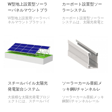
W型地上設置型ソーラ
カーポート設置型ソー
ーパネルマウントブラ
ラーシステム
ケット
W型地上設置用ソーラーパ
カーポート設置型ソーラー
ネルマウントブラケット
システムは、太陽光発電と
は、特に地面が平坦な場合
駐車スペースを同時に手に
や少し傾斜がある場合に、
入れる賢い方法です。頑丈
ソーラーパネルを地面に設
なアルミフレームと高性能
置するための特別なセット
ソーラーパネルを備え、日
アップです。ブラケットが
陰と電力の両方を提供しま
Wの形に似ていることから
す。
Wと呼ばれており、強度が
高く、長持ちし、組み立て
も簡単です。
スチールパイル太陽光
ソーラーカール亜鉛メ
発電架台システム
ッキ鋼Uチャンネルレ
ール
大規模な太陽光発電プロジ
ソーラーカール亜鉛メッキ
ェクトには、スチールパイ
鋼製Uチャンネルレール
ルソーラーマウントシステ
は、太陽光パネルを地面や
ムが堅牢な地上設置オプシ
カーポートに固定するため