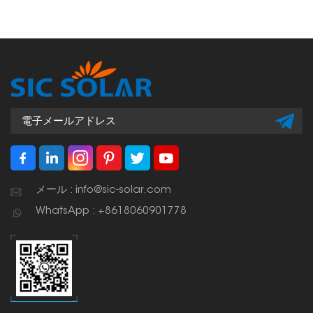
メール : info@sic-solar.com
WhatsApp : +8618060901778