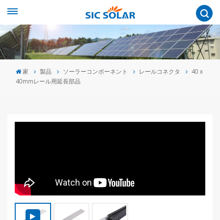
家
製品
ソーラーコンポーネント
レールコネクタ
40 x
40mmレール用延長部品