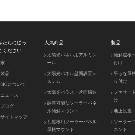
私たちに従っ
人気商品
製品
てください
太陽光パネル用アルミレ
傾斜屋根
家
ール
付け
製品
太陽光パネル壁面設置シ
平らな屋
ステム
り付け
SICについて
太陽光バラスト片面構造
ファサー
ニュース
け
調整可能なソーラーパネ
ブログ
ル傾斜マウント
地上設置
サイトマップ
瓦屋根用ソーラーパネル
ソーラー
屋根マウント
ネント