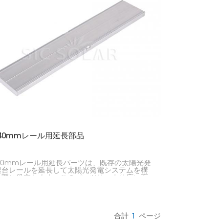
한국의
Melayu
Tiếng việt
x 40mmレール用延長部品
x 40mmレール用延長パーツは、既存の太陽光発
架台レールを延長して太陽光発電システムを構
る際に役立ちます。このパーツは、より広い面
太陽光パネルを設置したり、架台システムの設
おける選択肢を増やしたりするためによく使用
ます。
合計
1
ページ