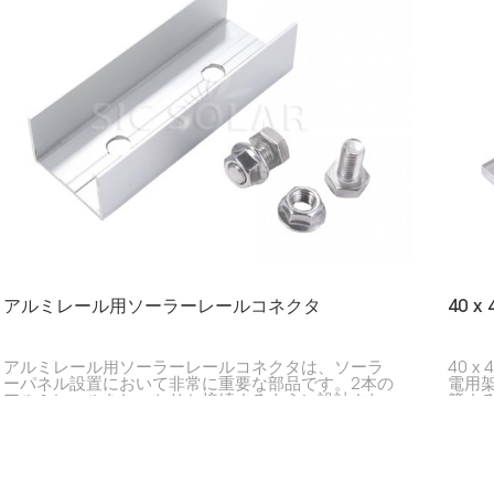
アルミレール用ソーラーレールコネクタ
40 
アルミレール用ソーラーレールコネクタは、ソーラ
40 
ーパネル設置において非常に重要な部品です。2本の
電用
アルミレールをしっかりと接続するように設計され
築す
ており、住宅用であれ商業用であれ、ソーラーパネ
積に
ルの設置が確実に安定して行われるようサポートし
計に
ます。
され