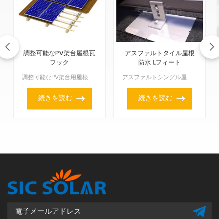
調整可能なPV架台屋根瓦
アスファルトタイル屋根
フック
防水 Lフィート
調整可能なPV架台用屋根瓦フックは、瓦屋根に損傷を与えることなく太陽光パネルを固定します。様々な瓦の厚さや屋根構造に合わせて設計された調整可能なPV架台用屋根瓦フックは、信頼性と耐久性に優れた太陽光パ...
アスファルトシングル屋根や複合屋根にソーラーパネルを設置する確実な方法をお探しですか？アスファルトタイル屋根用フラッシングLフィートが、まさにうってつけのソリューションです。このフラッシングは、ゴムパ...
続きを読む
続きを読む