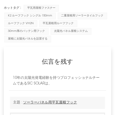
ホットタグ :
平瓦用屋根ファスナー
K2 ルーフフック シングル 150mm
二重屋根用ソーラータイルフック
ルーフフック VH2N
平瓦屋根用ルーフフック
30mm厚のバッテン用フック
太陽光パネル屋根システム
屋根に太陽光パネルを設置する
伝言を残す
10年の太陽光発電経験を持つプロフェッショナルチー
ムであるSIC SOLARは、
主題 :
ソーラーパネル用平瓦屋根フック