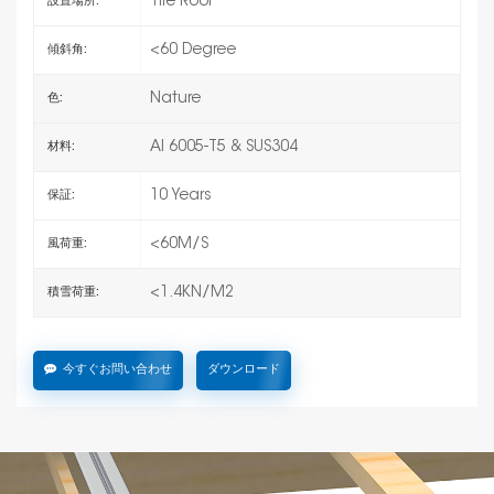
Tile Roof
設置場所:
<60 Degree
傾斜角:
Nature
色:
Al 6005-T5 & SUS304
材料:
10 Years
保証:
<60M/S
風荷重:
<1.4KN/M2
積雪荷重:
今すぐお問い合わせ
ダウンロード