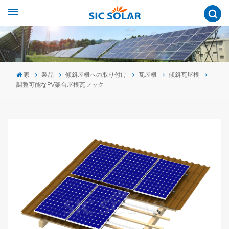
家
製品
傾斜屋根への取り付け
瓦屋根
傾斜瓦屋根
調整可能なPV架台屋根瓦フック