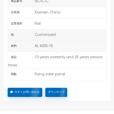
SIC-IC-C
商品番号:
Xiamen, China
出荷港:
Rail
設置場所:
Customized
色:
AL 6005-T5
材料:
10 years warranty and 25 years service
保証:
times
Fixing solar panel
関数:
今すぐお問い合わせ
ダウンロード