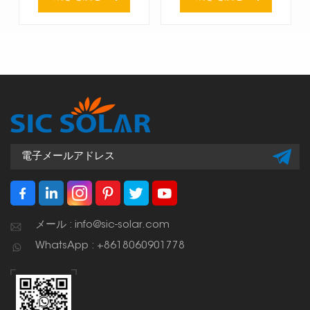
メール : info@sic-solar.com
WhatsApp : +8618060901778