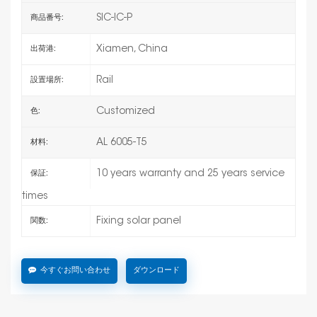
SIC-IC-P
商品番号:
Xiamen, China
出荷港:
Rail
設置場所:
Customized
色:
AL 6005-T5
材料:
10 years warranty and 25 years service
保証:
times
Fixing solar panel
関数:
今すぐお問い合わせ
ダウンロード