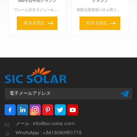
用U字型中間クランプ
クランプ
フレーム付きモジュール用U字型ミドルクランプは、フレーム付きソーラーパネル、特に厚さ35mm～50mmのパネルに対応しています。AL6005-T5陽極酸化アルミニウム製で、ナチュラルシルバーとブラック...
薄膜太陽電池パネル用ミッドクランプは、薄膜太陽電池パネルをPVブラケットシステムに固定するための特殊なアクセサリーです。このクランプは、隣り合う2枚のパネルの間に挟み込むことで、パネル間の適切な間隔を...
続きを読む
続きを読む
メール : info@sic-solar.com
WhatsApp : +8618060901778