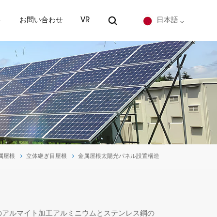
ト
お問い合わせ
VR
日本語
English
Deutsch
español
português
属屋根
立体継ぎ目屋根
金属屋根太陽光パネル設置構造
Nederlands
العربية
日本語
のアルマイト加工アルミニウムとステンレス鋼の