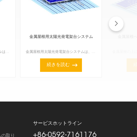
金属屋根用太陽光発電架台システム
金属屋根
スタンディングシーム金属屋根パネルは、太陽光発電マウントレールをさ�
金属屋根用太陽光発電架台システムは、台形、波形、立体継ぎ目など、あらゆる種類の金属屋根に太陽光発電パネルを固定するために設計されています。これらのシステムは、強度と軽量性を兼ね備え、設置も容易です。屋...
続きを読む
サービスホットライン
+86-0592-7161176
への取り