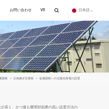
ト
お問い合わせ
VR
日本語
English
Deutsch
español
português
属屋根
立体継ぎ目屋根
金属屋根への太陽光発電の設置
Nederlands
العربية
日本語
性が高く、かつ最も費用対効果の高い設置方法の