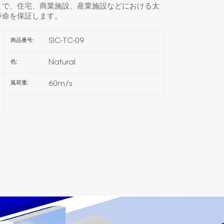
とで、住宅、商業施設、産業施設などにおける太
寿命を保証します。
한국의
SIC-TC-09
商品番号:
Melayu
Natural
色:
Tiếng việt
60m/s
風荷重: