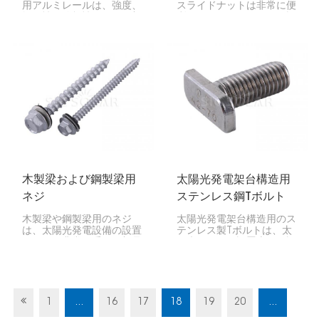
用アルミレールは、強度、
スライドナットは非常に便
軽量性、信頼性に優れた部
利で、ソーラーパネルの設
品で、地上設置型ソーラー
置に欠かせない重要な部品
システムにおいてソーラー
です。パネルをしっかりと
パネルをしっかりと固定し
固定するために設計されて
ます。優れた構造と綿密な
おり、簡単に調整できま
設計により、ソーラーシス
す。軽量なアルミ製であり
テムの効率を最大限に高
ながら丈夫で、ほとんどの
め、長寿命を実現します。
ソーラーレールに対応して
いるため、屋根や地面への
ソーラーパネル設置に広く
利用されています。
木製梁および鋼製梁用
太陽光発電架台構造用
ネジ
ステンレス鋼Tボルト
木製梁や鋼製梁用のネジ
太陽光発電架台構造用のス
は、太陽光発電設備の設置
テンレス製Tボルトは、太
において非常に重要な部品
陽光パネルの設置専用に設
です。取り付け金具、梁本
計された、丈夫で汎用性の
体、その他の構造部材など
高い締結具です。屋上設置
をしっかりと固定し、強固
型と地上設置型の両方の太
な接続部を形成する役割を
陽光発電システムにおい
果たします。
て、太陽光モジュール、レ
1
...
16
17
18
19
20
...
ール、その他の部品を安全