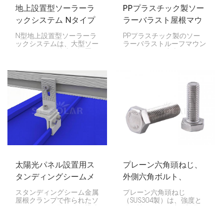
地上設置型ソーラーラ
PPプラスチック製ソー
ックシステム Nタイプ
ラーバラスト屋根マウ
ント
N型地上設置型ソーラーラ
PPプラスチック製のソー
ックシステムは、大型ソー
ラーバラストルーフマウン
ラーパネルを地上に設置す
トは、軽量で丈夫、そして
るための非常に頑丈で効率
シンプルな方法で平らな屋
的な方法です。大きな重量
根にソーラーパネルを設置
と悪天候にも耐えられるよ
できます。コンクリートブ
うに設計されているため、
ロックなどの重りを固定す
太陽光発電を最大限に活用
るように作られているた
するのに最適です。
め、屋根に穴を開けること
なく、しっかりと固定でき
ます。
太陽光パネル設置用ス
プレーン六角頭ねじ、
タンディングシームメ
外側六角ボルト、
タルルーフクランプ
SUS304
スタンディングシーム金属
プレーン六角頭ねじ
屋根クランプで作られたソ
（SUS304製）は、強度と
ーラーパネル取り付け構造
汎用性に優れた締結部品で
は、屋根を貫通せずに安全
す。太陽光パネルの取り付