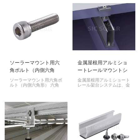
かつ確実に保持する非侵襲
け、建設、機械など、様々
的な取り付けソリューショ
な分野で活躍します。
ンであるため、金属屋根へ
の太陽光発電設備の設置に
最適です。
ソーラーマウント用六
金属屋根用アルミショ
角ボルト（内側六角
ートレールマウントシ
形）
ステム
ソーラーマウント用六角ボ
金属屋根用アルミショート
ルト（内側六角形） 六角
レール架台システムは、金
ボルト、六角キャップボル
属屋根向けに特別に設計さ
ト、または機械ボルトとも
れた太陽光パネル架台で
呼ばれるこれらの六角ボル
す。このソリューション
トは、ソーラーパネルの設
は、短いアルミレールを採
置、機械の組み立て、その
用することで太陽光パネル
他の産業で広く使用されて
を屋根に安全かつ効率的に
います。これらの六角ボル
固定し、設置プロセスを簡
トは、レールを接続した
素化します。
り、屋根のフックをソーラ
ーアルミレールに連結した