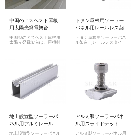
りするなど、さまざまな用
途に使用できます。
中国のアスベスト屋根
トタン屋根用ソーラー
用太陽光発電架台
パネル用レールレス架
台
中国製のアスベスト屋根用
トタン屋根用ソーラーパネ
太陽光発電架台は、屋根材
ル架台（レールレスタイ
の特性に合わせて設計され
プ）は、優れた点と機能を
たシステムです。アスベス
備えており、ソーラーパネ
ト屋根への太陽光パネルの
ル設置に最適な選択肢で
設置は、細心の注意と安全
す。トタン屋根にソーラー
対策が必要ですが、設置手
パネルをしっかりと効率的
順を適切に実行すれば効果
に設置できるだけでなく、
的に行うことができます。
設置も簡単で、見た目も良
く、耐久性にも優れていま
す。
地上設置型ソーラーパ
アルミ製ソーラーパネ
ネル用アルミレール
ル用スライドナット
地上設置型ソーラーパネル
アルミ製ソーラーパネル用