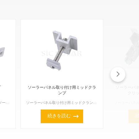
プ
ソーラーパネル取り付け用ミッドクラ
ソーラーパ
ンプ
クリ
ソーラーパネルの中間クランプは、ソーラーパネル設置において非常に重要な部品です。パネルをレールに固定する役割を果たし、通常は両端のクランプの間に位置します。各パネルの中央にあるこれらのクランプは、ソー...
ソーラーパネル取り付け用ミッドクランプは、レールシステム上でソーラーパネルを所定の位置に固定するために使用され、具体的にはエンドクランプの間に設置されます。これらのクランプはソーラーパネルの中央に位置...
続きを読む