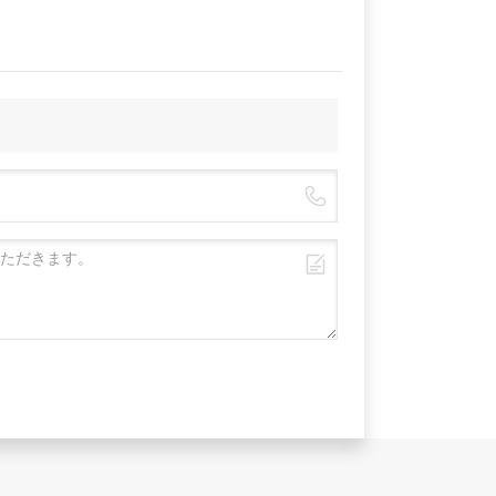
適用パネ
ボルトト
引き抜き