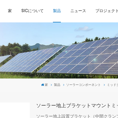
家
SICについて
製品
ニュース
プロジェク
家
製品
ソーラーコンポーネント
ミッド
ソーラー地上ブラケットマウントミ
ソーラー地上設置ブラケット（中間クラン