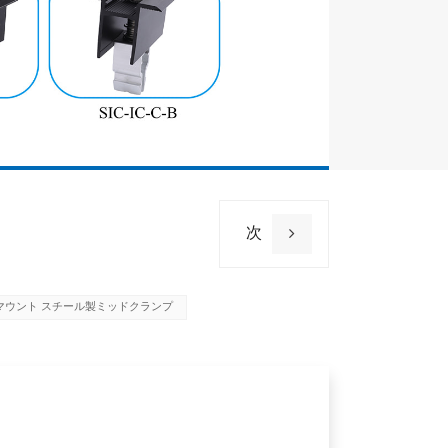
次
マウント スチール製ミッドクランプ
名前
材料
酸化膜
保証