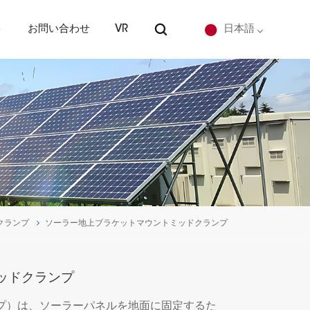
ト
お問い合わせ
VR
日本語
English
Deutsch
español
português
クランプ
ソーラー地上ブラケットマウントミッドクランプ
Nederlands
العربية
ッドクランプ
日本語
プ）は、ソーラーパネルを地面に固定するた