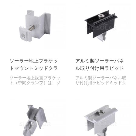
ンプです。V字型の形状に
ために非常に重要です。こ
より、非常に安定してしっ
れにより、ソーラーパネル
かりと固定できるため、住
が正しく整列し、設置場所
宅や事業所に最適です。
をしっかりと固定できま
す。このクランプはスチー
ルCレール専用に作られて
いるため、自宅でもオフィ
スでも、パネルをしっかり
と固定できます。
ソーラー地上ブラケッ
アルミ製ソーラーパネ
トマウントミッドクラ
ル取り付け用ラピッド
ンプ
ミッドクランプ
ソーラー地上設置ブラケッ
アルミ製ソーラーパネル取
ト（中間クランプ）は、ソ
り付け用ラピッドミッドク
ーラーパネルを地面に固定
ランプは、ソーラーパネル
するために非常に重要で
をマウントレールにしっか
す。パネルをしっかりと固
りと固定するための部品で
定し、整列させます。これ
す。ソーラーパネルの設置
は、大規模な太陽光発電所
時に2枚のパネルの間に挟
や自宅の庭に設置する太陽
み込むことで、パネルが常
光発電システムなど、地上
に完璧な位置合わせと安定
設置型のシステムに必要な
性を保つようにします。
機能です。