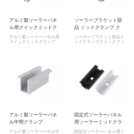
アルミ製ソーラーパネ
ソーラーブラケット部
ル用クイックミッドク
品 ミッドクランプ ク
ランプ
イックフィクスチャ
アルミ製ソーラーパネル用
ソーラーブラケット部品ミ
クイックミッドクランプ
ッドクランプクイックフィ
は、太陽光発電システムの
クスチャは、ソーラーパネ
重要な構成要素であり、ソ
ルをしっかりと固定するた
ーラーパネルの側面をアル
めに設計されています。パ
ミ製ガイドレールに固定す
ネル間に装着することで、
るために設計されていま
パネルの位置合わせ、安定
す。パネル間に設置するこ
性、設置の容易性を確保
とで、適切な間隔と位置合
し、多くのソーラープロジ
わせを維持し、設置作業を
ェクトに適しています。
容易にします。
アルミ製ソーラーパネ
固定式ソーラーパネル
ル中間クランプ
用ソーラーミッドクラ
ンプ
アルミ製ソーラーパネル中
固定式ソーラーパネル用ミ