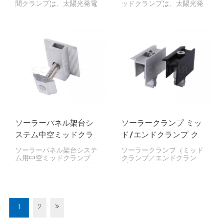
間クランプは、太陽光発電
ッドクランプは、太陽光発
システムの重要な構成要素
電設備設置システムの重要
であり、隣接するソーラー
な構成要素です。隣接する
パネルをマウントレールに
ソーラーパネルをマウント
しっかりと固定するように
レールにしっかりと固定す
設計されています。パネル
るのに役立ちます。
間に挟み込むことで、パネ
ルの位置合わせ、安定性、
そして効率的な間隔を維持
します。
ソーラーパネル架台シ
ソーラークランプ ミッ
ステム中空ミッドクラ
ド/エンドクランプ ク
ンプ
イックマウント
ソーラーパネル架台システ
ソーラークランプ（ミッド
ム用中空ミッドクランプ
クランプ／エンドクラン
は、ソーラーパネルを2枚
プ、クイックマウント）
しっかりと固定するために
は、ソーラーパネルをマウ
設計された便利な部品で
ントシステムに固定するた
す。中空構造のため強度と
めの重要な部品です。住
軽量性を両立しており、パ
宅、企業、工場などの太陽
ネルの取り付け作業を容易
光発電設備において、設置
1
2
にします。
を容易にし、確実なサポー