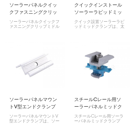
ソーラーパネルクイッ
クイックインストール
クファスニングクリッ
ソーラーラピッドミッ
プミドルクランプ
ドクランプ
ソーラーパネルクイックフ
クイック設置ソーラーラピ
ァスニングクリップミドル
ッドミッドクランプは、太
クランプは、ソーラーパネ
陽光パネルを取り付けレー
ルをレールシステムに固定
ルにしっかりと固定し、パ
するために非常に重要で
ネル同士が接合する箇所を
す。パネルの間に挟むこと
しっかりと固定するために
で、パネルを安定させ、ま
設計されています。使いや
っすぐに並べることができ
すく、作業も素早く完了す
ます。
るため、住宅や事業所での
太陽光パネル設置に最適で
す。
ソーラーパネルマウン
スチールCレール用ソ
トV型エンドクランプ
ーラーパネルミッドク
ランプ
ソーラーパネルマウントV
スチールCレール用ソーラ
型エンドクランプは、ソー
ーパネルミッドクランプ
ラーパネルの端をレールに
は、ソーラーパネルをスチ
固定するための特殊なクラ
ールC型レールに固定する