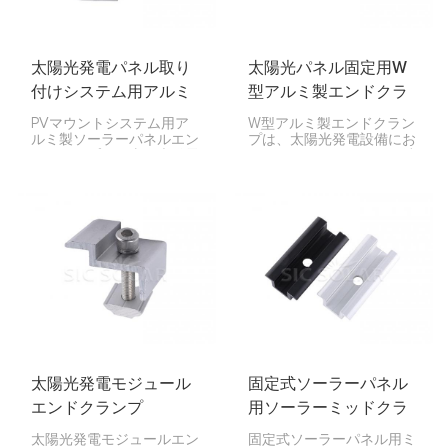
太陽光発電パネル取り
太陽光パネル固定用W
付けシステム用アルミ
型アルミ製エンドクラ
製エンドクランプ
ンプ
PVマウントシステム用ア
W型アルミ製エンドクラン
ルミ製ソーラーパネルエン
プは、太陽光発電設備にお
ドクランプは、太陽光発電
いて、ソーラーパネルの端
（PV）システムのマウン
をアルミレールに固定する
トレールにソーラーパネル
ために設計された取り付け
の端部をしっかりと固定す
部品です。
るために設計された重要な
部品です。住宅用、商業
用、大規模太陽光発電設備
など、あらゆる規模の太陽
光発電設備で使用され、パ
ネルの安定性を確保し、シ
ステムの長寿命化に貢献し
ます。
太陽光発電モジュール
固定式ソーラーパネル
エンドクランプ
用ソーラーミッドクラ
ンプ
太陽光発電モジュールエン
固定式ソーラーパネル用ミ