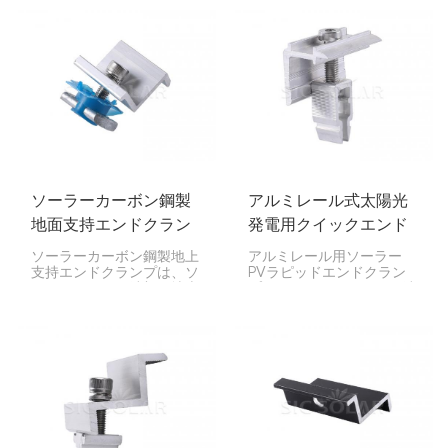
り付けるための鍵であり、
ンプです。V字型の形状に
設置を迅速化します。
より、非常に安定してしっ
かりと固定できるため、住
宅や事業所に最適です。
ソーラーカーボン鋼製
アルミレール式太陽光
地面支持エンドクラン
発電用クイックエンド
プ
クランプ
ソーラーカーボン鋼製地上
アルミレール用ソーラー
支持エンドクランプは、ソ
PVラピッドエンドクラン
ーラーパネルの端部を地上
プは、ソーラーパネルの端
設置型架台に固定する頑丈
をレールに固定するための
な留め具です。ソーラーパ
重要な部品です。迅速かつ
ネルの設置を安定させ、レ
確実な設置を可能にするよ
ールにしっかりと固定する
うに設計されているため、
ために非常に重要です。住
住宅、企業、大規模ソーラ
宅、企業、大規模な公共事
ーファームなど、あらゆる
業プロジェクトなど、あら
用途に最適です。
ゆる用途に最適な製品で
す。