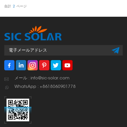
設置型システムにおけるフ
かりと固定するように設計
レーム付きソーラーパネル
されており、屋上設置や地
合計
2
ページ
の安定性と位置合わせを保
上設置など、様々な太陽光
証します。
発電設備において信頼性の
高い性能を発揮します。
メール : info@sic-solar.com
WhatsApp : +8618060901778