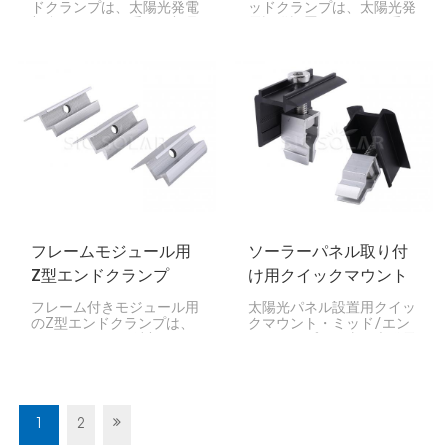
ドクランプは、太陽光発電
ッドクランプは、太陽光発
架台システムの重要な部品
電設備設置システムの重要
です。太陽光パネルの端を
な構成要素です。隣接する
架台レールにしっかりと固
ソーラーパネルをマウント
定し、住宅、企業、大規模
レールにしっかりと固定す
設備など、あらゆる場所で
るのに役立ちます。
太陽光発電アレイの安定
性、安全性、適切な位置合
わせを維持するのに役立ち
ます。
フレームモジュール用
ソーラーパネル取り付
Z型エンドクランプ
け用クイックマウント
ミッド/エンドクランプ
フレーム付きモジュール用
太陽光パネル設置用クイッ
のZ型エンドクランプは、
クマウント・ミッド/エン
PVモジュールの端部をマ
ドクランプは、太陽光発電
ウントレールに固定するた
システムの設置プロセスを
めに設計された、コンパク
簡素化するために設計され
トで効率的なアセンブリで
た、汎用性と高効率性を兼
す。その「Z」形状は、流
ね備えた部品です。これら
線型で軽量な設計を実現
のクランプは、太陽光パネ
1
2
し、屋上設置型および地上
ルをマウントレールにしっ