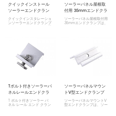
クイックインストール
ソーラーパネル屋根取
ソーラーエンドクラン
付用 35mmエンドクラ
プ
ンプ
クイックインスタレーショ
ソーラーパネル屋根取付用
ンソーラーエンドクランプ
35mmエンドクランプは、
は、ソーラーパネルの設置
ソーラーパネルの端を屋根
に欠かせないツールです。
に固定するのに非常に重要
外側のパネルをレールに固
です。35mm厚のパネルを
定し、中間クランプと連動
お持ちの場合は、このクリ
してパネル全体を所定の位
ップでレールに固定できる
置に固定します。
ので安心です。
Tボルト付きソーラーパ
ソーラーパネルマウン
ネルレールエンドクラ
トV型エンドクランプ
ンプ
T ボルト付きソーラー パ
ソーラーパネルマウントV
ネル レール エンド クラン
型エンドクランプは、ソー
プは、ソーラー パネルの
ラーパネルの端をレールに
端をマウント レールに取
固定するための特殊なクラ