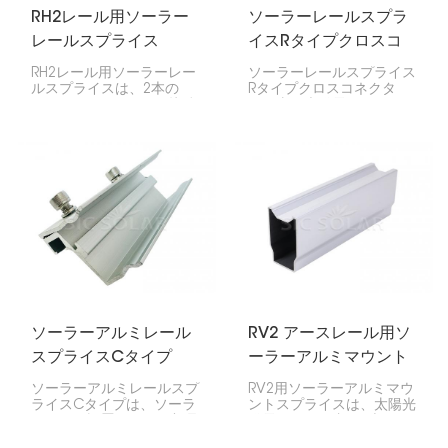
RH2レール用ソーラー
ソーラーレールスプラ
レールスプライス
イスRタイプクロスコ
ネクタ
RH2レール用ソーラーレー
ソーラーレールスプライス
ルスプライスは、2本の
Rタイプクロスコネクタ
RH2ソーラーレールを接続
は、太陽光発電システムに
するコネクタです。これに
おけるソーラーマウントレ
より、ソーラーパネルに強
ールの接合と延長に不可欠
固で連続した土台が確保さ
です。2つのレールパーツ
れます。強度を保ち、設置
をスムーズに接続し、ソー
も容易になります。
ラーパネルの設置を強固に
保ちます。
ソーラーアルミレール
RV2 アースレール用ソ
スプライスCタイプ
ーラーアルミマウント
スプライス
ソーラーアルミレールスプ
RV2用ソーラーアルミマウ
ライスCタイプは、ソーラ
ントスプライスは、太陽光
ーパネル設置レールの部品
発電システム内の2本の
を接続する際に非常に重要
RV2アースレールを接続す