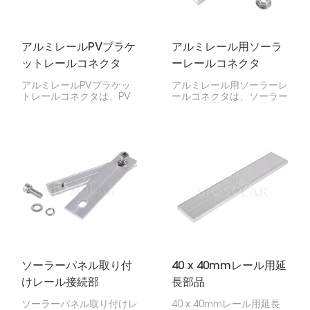
す。
アルミレールPVブラケ
アルミレール用ソーラ
ットレールコネクタ
ーレールコネクタ
アルミレールPVブラケッ
アルミレール用ソーラーレ
トレールコネクタは、PV
ールコネクタは、ソーラー
マウントレールを連結し、
パネル設置において非常に
太陽光パネルの設置を一列
重要な部品です。2本のア
に並べて安定させる、強度
ルミレールをしっかりと接
と軽量性を兼ね備えた部品
続するように設計されてお
です。屋根や地上に設置す
り、住宅用であれ商業用で
るシステムに最適で、構造
あれ、ソーラーパネルの設
全体の強度を高めます。
置が確実に安定して行われ
るようサポートします。
ソーラーパネル取り付
40 x 40mmレール用延
けレール接続部
長部品
ソーラーパネル取り付けレ
40 x 40mmレール用延長