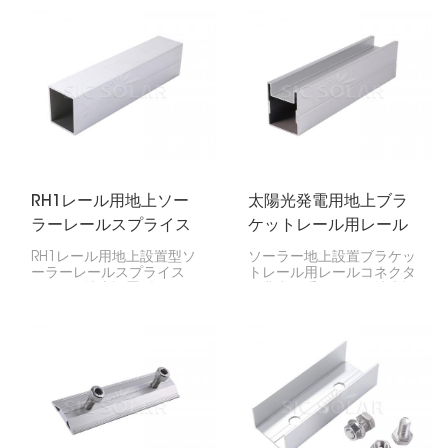
です。基本的に、ソーラー
るための特殊なコネクタで
パネルを設置する際に、レ
す。アルミ製で強度が高
ール全体をしっかりと固定
く、耐久性に優れ、取り付
するのに役立ちます。
けも簡単なため、ソーラー
パネルを地面に固定するの
に最適です。
RH1レール用地上ソー
太陽光発電用地上ブラ
ラーレールスプライス
ケットレール用レール
コネクタ
RH1レール用地上設置型ソ
ソーラー地上設置ブラケッ
ーラーレールスプライス
トレール用レールコネクタ
は、RH1地上設置型ソーラ
は非常に重要です。地上設
ーレールを安全に接続する
置型ソーラーレール2つを
ために非常に重要です。レ
連結することで、システム
ール全体を強固かつ安定さ
全体の安定性を確保しま
せ、ソーラーパネルを地面
す。このコネクタはソーラ
にしっかりと固定するのに
ーアレイを強固に保つた
役立ちます。
め、大規模な商業用太陽光
発電ファームから家庭用シ
ステムまで、あらゆる地上
設置型システムに最適で