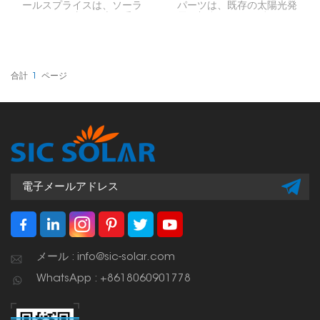
ールスプライスは、ソーラ
パーツは、既存の太陽光発
ーパネルを支える上で重要
電用架台レールを延長して
な部品です。2本のレール
太陽光発電システムを構築
を接続し、設置全体がしっ
する際に役立ちます。この
かりとまっすぐな状態を保
パーツは、より広い面積に
つようにします。
太陽光パネルを設置した
り、架台システムの設計に
合計
1
ページ
おける選択肢を増やしたり
するためによく使用されま
す。
メール : info@sic-solar.com
WhatsApp : +8618060901778