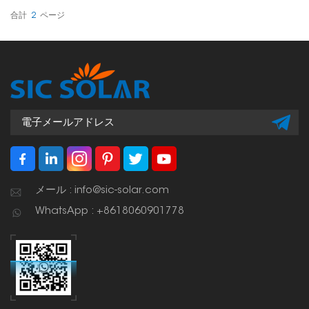
設置型システムにおけるフ
かりと固定するように設計
レーム付きソーラーパネル
されており、屋上設置や地
合計
2
ページ
の安定性と位置合わせを保
上設置など、様々な太陽光
証します。
発電設備において信頼性の
高い性能を発揮します。
メール : info@sic-solar.com
WhatsApp : +8618060901778