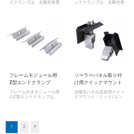
ドクランプは、太陽光発電
ッドクランプは、太陽光発
架台システムの重要な部品
電設備設置システムの重要
です。太陽光パネルの端を
な構成要素です。隣接する
架台レールにしっかりと固
ソーラーパネルをマウント
定し、住宅、企業、大規模
レールにしっかりと固定す
設備など、あらゆる場所で
るのに役立ちます。
太陽光発電アレイの安定
性、安全性、適切な位置合
わせを維持するのに役立ち
ます。
フレームモジュール用
ソーラーパネル取り付
Z型エンドクランプ
け用クイックマウント
ミッド/エンドクランプ
フレーム付きモジュール用
太陽光パネル設置用クイッ
のZ型エンドクランプは、
クマウント・ミッド/エン
PVモジュールの端部をマ
ドクランプは、太陽光発電
ウントレールに固定するた
システムの設置プロセスを
めに設計された、コンパク
簡素化するために設計され
トで効率的なアセンブリで
た、汎用性と高効率性を兼
す。その「Z」形状は、流
ね備えた部品です。これら
線型で軽量な設計を実現
のクランプは、太陽光パネ
1
2
し、屋上設置型および地上
ルをマウントレールにしっ