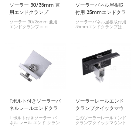
ソーラー 30/35mm 兼
ソーラーパネル屋根取
用エンドクランプ
付用 35mmエンドクラ
ンプ
ソーラー 30/35mm 兼用
ソーラーパネル屋根取付用
エンドクランプ is a
35mmエンドクランプは、
handy thing for
ソーラーパネルの端を屋根
attaching solar panels
に固定するのに非常に重要
to mounting rails,
です。35mm厚のパネルを
especially the ones on
お持ちの場合は、このクリ
the edges. It works with
ップでレールに固定できる
both 30mm and 35mm
ので安心です。
thick panels, so it's
good for different types
of solar setups.
Tボルト付きソーラーパ
ソーラーレールエンド
ネルレールエンドクラ
クランプクイックマウ
ンプ
ント
T ボルト付きソーラー パ
このソーラーレールエンド
ネル レール エンド クラン
クランプクイックマウント
プは、ソーラー パネルの
を使えば、ソーラーパネル
端をマウント レールに取
の設置が簡単になります！