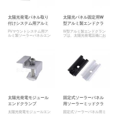
太陽光発電パネル取り
太陽光パネル固定用W
付けシステム用アルミ
型アルミ製エンドクラ
製エンドクランプ
ンプ
PVマウントシステム用ア
W型アルミ製エンドクラン
ルミ製ソーラーパネルエン
プは、太陽光発電設備にお
ドクランプは、太陽光発電
いて、ソーラーパネルの端
（PV）システムのマウン
をアルミレールに固定する
トレールにソーラーパネル
ために設計された取り付け
の端部をしっかりと固定す
部品です。
るために設計された重要な
部品です。住宅用、商業
用、大規模太陽光発電設備
など、あらゆる規模の太陽
光発電設備で使用され、パ
ネルの安定性を確保し、シ
ステムの長寿命化に貢献し
ます。
太陽光発電モジュール
固定式ソーラーパネル
エンドクランプ
用ソーラーミッドクラ
ンプ
太陽光発電モジュールエン
固定式ソーラーパネル用ミ