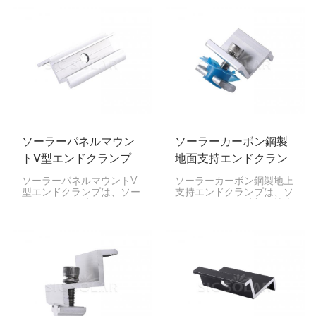
り付けるための鍵であり、
ソーラーパネルの端をマウ
設置を迅速化します。
ントレールにしっかりと固
定します。設置が簡単でパ
ネルをしっかりと固定でき
るため、家庭、企業、工場
など、あらゆる場所でソー
ラーパネルの設置を迅速か
つ安全に行うことができま
す。
ソーラーパネルマウン
ソーラーカーボン鋼製
トV型エンドクランプ
地面支持エンドクラン
プ
ソーラーパネルマウントV
ソーラーカーボン鋼製地上
型エンドクランプは、ソー
支持エンドクランプは、ソ
ラーパネルの端をレールに
ーラーパネルの端部を地上
固定するための特殊なクラ
設置型架台に固定する頑丈
ンプです。V字型の形状に
な留め具です。ソーラーパ
より、非常に安定してしっ
ネルの設置を安定させ、レ
かりと固定できるため、住
ールにしっかりと固定する
宅や事業所に最適です。
ために非常に重要です。住
宅、企業、大規模な公共事
業プロジェクトなど、あら
ゆる用途に最適な製品で
す。