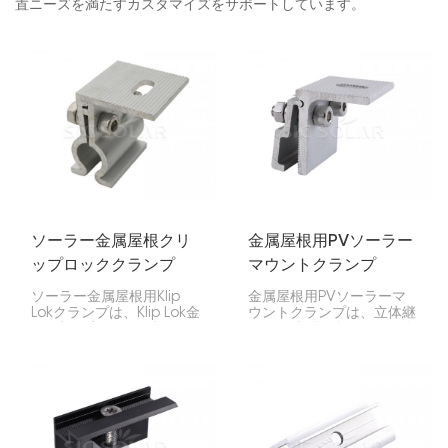
置ニーズを満たすカスタマイズをサポートしています。
ソーラー金属屋根クリ
金属屋根用PVソーラー
ップロッククランプ
マウントクランプ
ソーラー金属屋根用Klip
金属屋根用PVソーラーマ
Lokクランプは、Klip Lok金
ウントクランプは、立体継
属屋根に穴を開けずにソー
ぎ目、波型、台形など、金
ラーパネルを設置できる特
属屋根にソーラーパネルを
殊パーツです。屋根のリブ
設置するのに最適です。強
にしっかりと固定し、住
度と耐錆性を備え、屋根に
宅、店舗、工場などでソー
穴を開ける必要もありませ
ラーパネルを強力かつ簡単
ん。設置も簡単で、長持ち
に設置できます。
します。