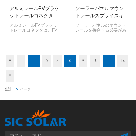
アルミレールPVブラケ
ソーラーパネルマウン
ットレールコネクタ
トレールスプライスキ
ット
アルミレールPVブラケッ
ソーラーパネルのマウント
トレールコネクタは、PV
レールを接合する必要があ
マウントレールを連結し、
りますか？このソーラーパ
太陽光パネルの設置を一列
ネルマウントレール接合キ
に並べて安定させる、強度
ットがまさにあなたのお望
と軽量性を兼ね備えた部品
みです。屋根の上でも地面
です。屋根や地上に設置す
の上でも、パネルを設置す
るシステムに最適で、構造
る場所を問わずお使いいた
1
...
6
7
8
9
10
...
16
全体の強度を高めます。
だけます。取り付けが簡単
で長持ちするように作られ
ています。
合計
16
ページ