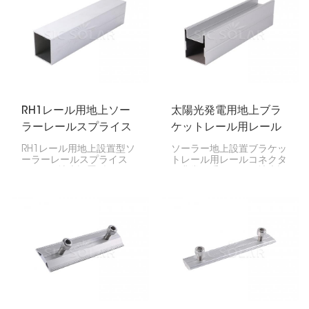
ち、しっかりと固定できま
けも簡単なため、ソーラー
す。
パネルを地面に固定するの
に最適です。
RH1レール用地上ソー
太陽光発電用地上ブラ
ラーレールスプライス
ケットレール用レール
コネクタ
RH1レール用地上設置型ソ
ソーラー地上設置ブラケッ
ーラーレールスプライス
トレール用レールコネクタ
は、RH1地上設置型ソーラ
は非常に重要です。地上設
ーレールを安全に接続する
置型ソーラーレール2つを
ために非常に重要です。レ
連結することで、システム
ール全体を強固かつ安定さ
全体の安定性を確保しま
せ、ソーラーパネルを地面
す。このコネクタはソーラ
にしっかりと固定するのに
ーアレイを強固に保つた
役立ちます。
め、大規模な商業用太陽光
発電ファームから家庭用シ
ステムまで、あらゆる地上
設置型システムに最適で
す。