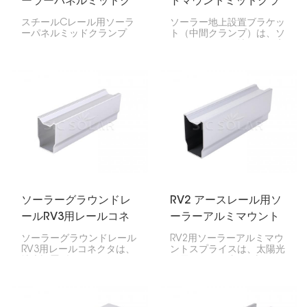
ーラーパネルミッドク
トマウントミッドクラ
ランプ
ンプ
スチールCレール用ソーラ
ソーラー地上設置ブラケッ
ーパネルミッドクランプ
ト（中間クランプ）は、ソ
は、ソーラーパネルをスチ
ーラーパネルを地面に固定
ールC型レールに固定する
するために非常に重要で
ために非常に重要です。こ
す。パネルをしっかりと固
れにより、ソーラーパネル
定し、整列させます。これ
が正しく整列し、設置場所
は、大規模な太陽光発電所
をしっかりと固定できま
や自宅の庭に設置する太陽
す。このクランプはスチー
光発電システムなど、地上
ルCレール専用に作られて
設置型のシステムに必要な
いるため、自宅でもオフィ
機能です。
スでも、パネルをしっかり
と固定できます。
ソーラーグラウンドレ
RV2 アースレール用ソ
ールRV3用レールコネ
ーラーアルミマウント
クタ
スプライス
ソーラーグラウンドレール
RV2用ソーラーアルミマウ
RV3用レールコネクタは、
ントスプライスは、太陽光
地上設置型ソーラーレール
発電システム内の2本の
2本を連結し、強度と安定
RV2アースレールを接続す
性を確保する重要な役割を
るための特殊なコネクタで
担います。これにより、ソ
す。アルミ製で強度が高
ーラーパネルを水平に保
く、耐久性に優れ、取り付