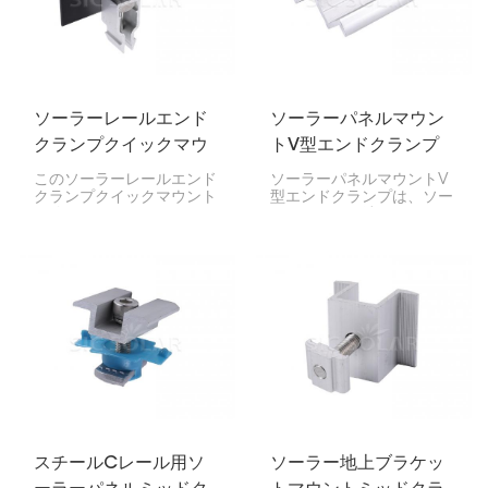
ソーラーレールエンド
ソーラーパネルマウン
クランプクイックマウ
トV型エンドクランプ
ント
このソーラーレールエンド
ソーラーパネルマウントV
クランプクイックマウント
型エンドクランプは、ソー
を使えば、ソーラーパネル
ラーパネルの端をレールに
の設置が簡単になります！
固定するための特殊なクラ
ソーラーパネルの端をマウ
ンプです。V字型の形状に
ントレールにしっかりと固
より、非常に安定してしっ
定します。設置が簡単でパ
かりと固定できるため、住
ネルをしっかりと固定でき
宅や事業所に最適です。
るため、家庭、企業、工場
など、あらゆる場所でソー
ラーパネルの設置を迅速か
つ安全に行うことができま
す。
スチールCレール用ソ
ソーラー地上ブラケッ